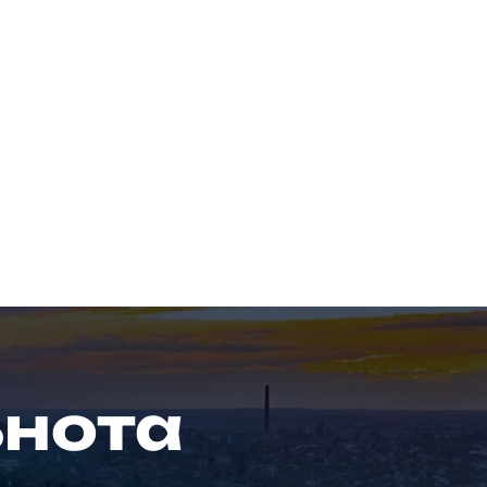
ьнота