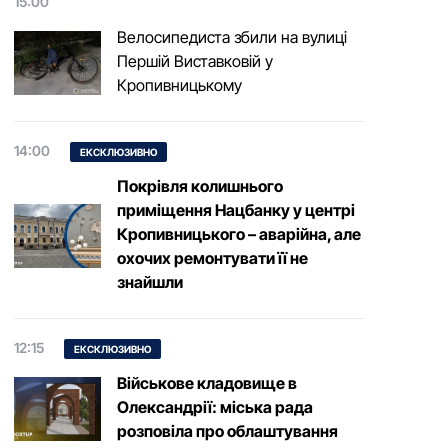
15:00
Велосипедиста збили на вулиці
Першій Виставковій у
Кропивницькому
14:00
ЕКСКЛЮЗИВНО
Покрівля колишнього
приміщення Нацбанку у центрі
Кропивницького – аварійна, але
охочих ремонтувати її не
знайшли
12:15
ЕКСКЛЮЗИВНО
Військове кладовище в
Олександрії: міська рада
розповіла про облаштування