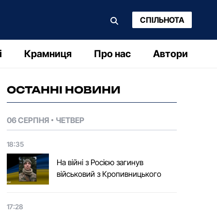
СПІЛЬНОТА
і
Крамниця
Про нас
Автори
ОСТАННІ НОВИНИ
06 СЕРПНЯ
ЧЕТВЕР
18:35
На війні з Росією загинув
військовий з Кропивницького
17:28