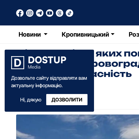
Новини
Кропивницький
Роз
Ліси, вартість яких п
прокурори Кіровогра
державну власність
Дозвольте сайту відправляти вам
актуальну інформацію.
Анна Добрань
Ні, дякую
ДОЗВОЛИТИ
15:05
·
26 липня
·
2024