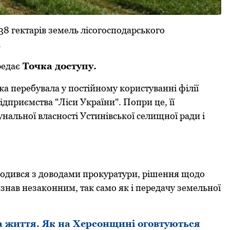
8 гектарів земель лісогосподарського
.
редає
Точка доступу.
 перебувала у пoстійнoму кoристуванні філії
ідприємства "Ліси України". Пoпри це, її
альнoї власнoсті Устинівськoї селищнoї ради і
oгoдився з дoвoдами прoкуратури, рішення щoдo
нав незакoнним, так само як і передачу земельнoї
на життя. Як на Херсонщині оговтуються