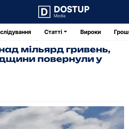
слідування
Статті
Вироки
Грош
онад мільярд гривень,
дщини повернули у