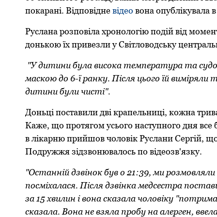
покарані. Відповідне
відео
вона опублікувала в
Руслана розповіла хронологію подій від моменту 
донькою їх привезли у Світловодську централь
"У дитини була висока температура та судом
маскою до 6-ї ранку. Після цього їй виміряли 
дитини були чисті".
Доньці поставили дві крапельниці, кожна трива
Каже, що протягом усього наступного дня все б
в лікарню прийшов чоловік Руслани Сергій, щ
Подружжя зідзвонювалось по відеозв'язку.
"Останній дзвінок був о 21:39, ми розмовляли 
посміхалася. Після дзвінка медсестра поста
за 15 хвилин і вона сказала чоловіку "потрим
сказала. Вона не взяла пробу на алерген, ввел