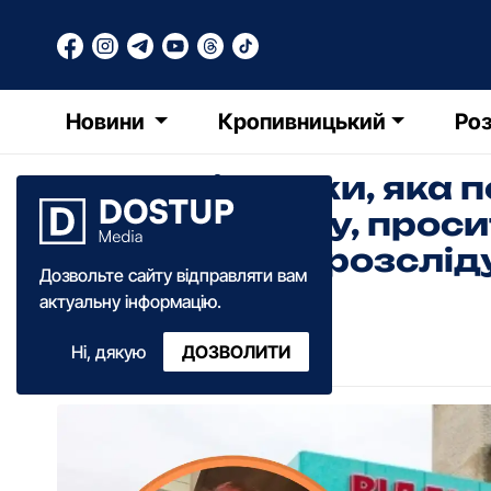
Новини
Кропивницький
Роз
Мама дівчинки, яка п
Світловодську, проси
об’єктивного розслі
Дозвольте сайту відправляти вам
актуальну інформацію.
Анна Добрань
Ні, дякую
ДОЗВОЛИТИ
10:40
·
04 березня
·
2025