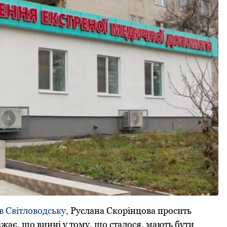
в Світловодську,
Руслана Скорінцова просить
ажає, що винні у тому, що сталося, мають бути