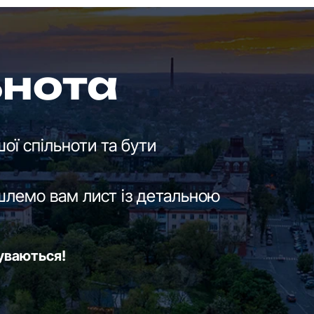
ьнота
ої спільноти та бути
шлемо вам лист із детальною
буваються!