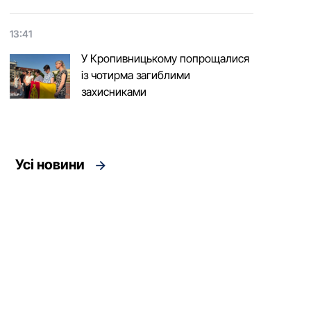
13:41
У Кропивницькому попрощалися
із чотирма загиблими
захисниками
Усі новини