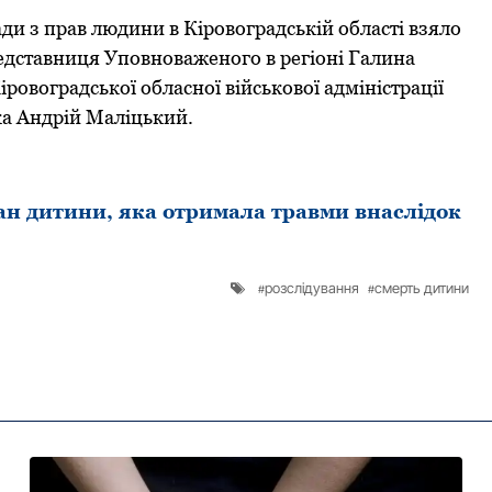
и з прав людини в Кіровоградській області взяло
дставниця Уповноваженого в регіоні Галина
іровоградської обласної військової адміністрації
а Андрій Маліцький.
тан дитини, яка отримала травми внаслідок
розслідування
смерть дитини