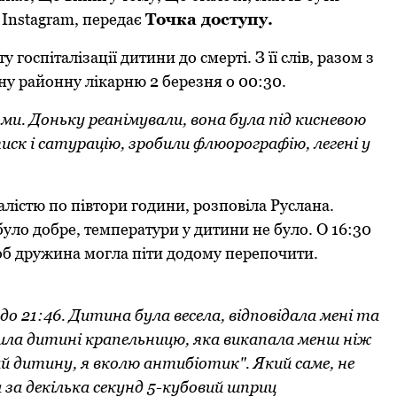
 Instagram, передає
Точка доступу.
госпіталізації дитини до смерті. З її слів, разом з
ну районну лікарню 2 березня о 00:30.
и. Доньку реанімували, вона була під кисневою
тиск і сатурацію, зробили флюорографію, легені у
лістю по півтори години, розповіла Руслана.
уло добре, температури у дитини не було. О 16:30
об дружина могла піти додому перепочити.
до 21:46. Дитина була весела, відповідала мені та
вила дитині крапельницю, яка викапала менш ніж
ай дитину, я вколю антибіотик". Який саме, не
а за декілька секунд 5-кубовий шприц