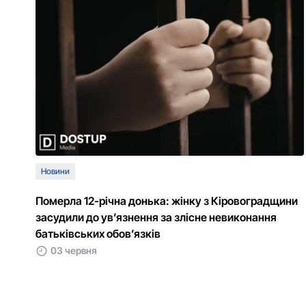
Новини
Померла 12-річна донька: жінку з Кіровоградщини
засудили до ув’язнення за злісне невиконання
батьківських обов’язків
03 червня