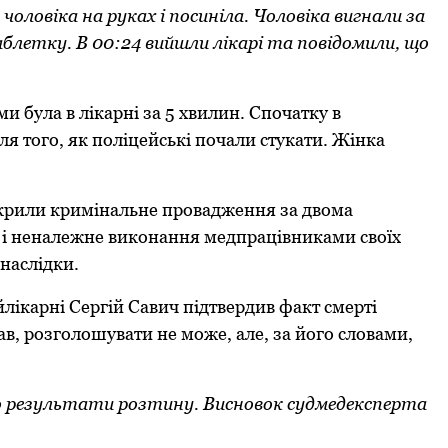
оловіка на руках і посиніла. Чоловіка вигнали за
таблетку. В 00:24 вийшли лікарі та повідомили, що
и була в лікарні за 5 хвилин. Спочатку в
ля того, як поліцейські почали стукати. Жінка
крили кримінальне провадження за двома
и і неналежне виконання медпрацівниками своїх
наслідки.
лікарні Сергій Савич підтвердив факт смерті
ав, розголошувати не може, але, за його словами,
о результати розтину. Висновок судмедексперта