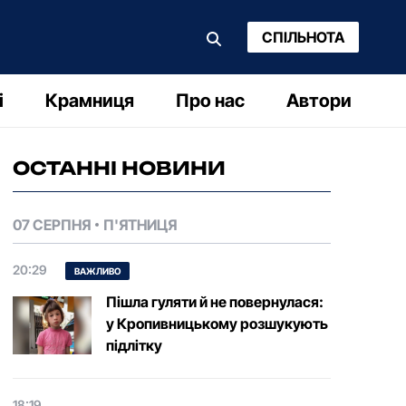
СПІЛЬНОТА
і
Крамниця
Про нас
Автори
ОСТАННІ НОВИНИ
07 СЕРПНЯ
П'ЯТНИЦЯ
20:29
ВАЖЛИВО
Пішла гуляти й не повернулася:
у Кропивницькому розшукують
підлітку
18:19