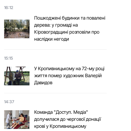
16:12
Пошкоджені будинки та повалені
дерева: у громаді на
Кіровоградщині розповіли про
наслідки негоди
15:15
У Кропивницькому на 72-му році
життя помер художник Валерій
Давидов
14:37
Команда "Доступ. Медіа"
долучилася до чергової донації
крові у Кропивницькому