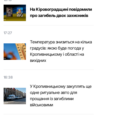
На Кіровоградщині повідомили
про загибель двох захисників
17:27
Температура знизиться на кілька
градусів: якою буде погода у
Кропивницькому і області на
вихідних
16:38
У Кропивницькому закуплять ще
одне ритуальне авто для
прощання із загиблими
військовими