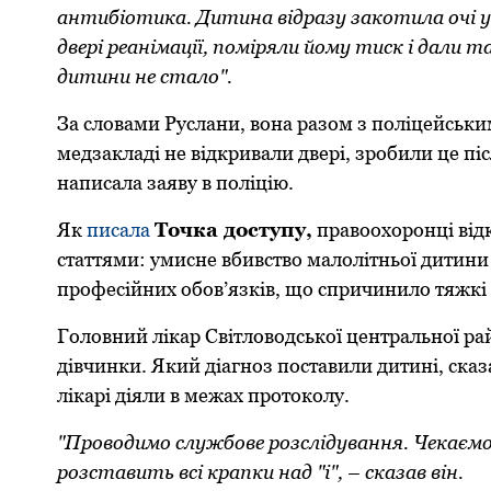
антибіотика. Дитина відразу закотила очі у ч
двері реанімації, поміряли йому тиск і дали 
дитини не стало".
За словами Руслани, вона разом з поліцейським
медзакладі не відкривали двері, зробили це піс
написала заяву в поліцію.
Як
писала
Точка доступу,
правоохоронці від
статтями: умисне вбивство малолітньої дитин
професійних обов’язків, що спричинило тяжкі 
Головний лікар Світловодської центральної рай
дівчинки. Який діагноз поставили дитині, сказ
лікарі діяли в межах протоколу.
"Проводимо службове розслідування. Чекаєм
розставить всі крапки над "і", – сказав він.