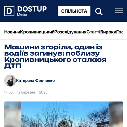
СПІЛЬНОТА
Новини
Кропивницький
Розслідування
Статті
Вироки
Грош
Машини згоріли, один із
водіїв загинув: поблизу
Кропивницького сталася
ДТП
Катерина Федченко
17:50
·
12 березня
·
2025