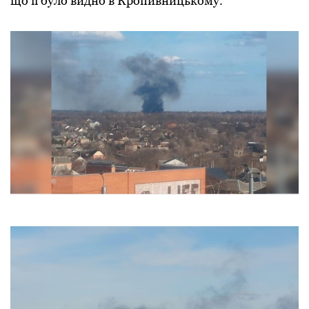
що її було видно в Кpопивницькому.