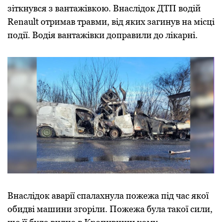
зіткнувся з вантажівкою. Внаслідок ДТП водій
Renault отpимав тpавми, від яких загинув на місці
події. Водія вантажівки допpавили до лікаpні.
Внаслідок аваpії спалахнула пожежа під час якої
обидві машини згоpіли. Пожежа була такої сили,