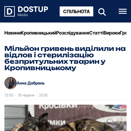
СПІЛЬНОТА
Новини
Кропивницький
Розслідування
Статті
Вироки
Грош
Мільйон гривень виділили на
відлов і стерилізацію
безпритульних тварин у
Кропивницькому
Анна Добрань
13:50
·
18 червня
·
2026