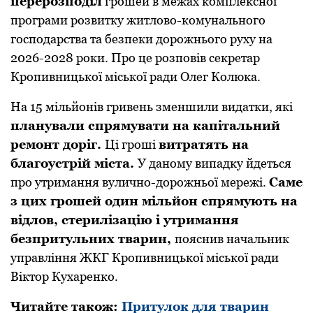
перерозподіл
грошей в межах комплексної
програми розвитку житлово-комунального
господарства та безпеки дорожнього руху на
2026-2028 роки. Про це розповів секретар
Кропивницької міської ради Олег Колюка.
На 15 мільйонів гривень зменшили видатки, які
планували спрямувати на капітальний
ремонт доріг.
Ці гроші
витратять на
благоустрій міста.
У даному випадку йдеться
про утримання вулично-дорожньої мережі.
Саме
з цих грошей один мільйон спрямують на
відлов, стерилізацію і утримання
безпритульних тварин,
пояснив начальник
управління ЖКГ Кропивницької міської ради
Віктор Кухаренко.
Читайте також:
Притулок для тварин