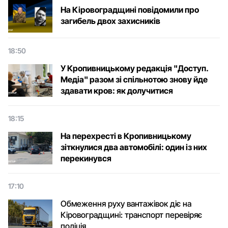
На Кіровоградщині повідомили про
загибель двох захисників
18:50
У Кропивницькому редакція "Доступ.
Медіа" разом зі спільнотою знову йде
здавати кров: як долучитися
18:15
На перехресті в Кропивницькому
зіткнулися два автомобілі: один із них
перекинувся
17:10
Обмеження руху вантажівок діє на
Кіровоградщині: транспорт перевіряє
поліція