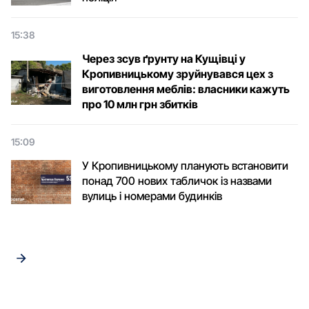
15:38
Через зсув ґрунту на Кущівці у
Кропивницькому зруйнувався цех з
виготовлення меблів: власники кажуть
про 10 млн грн збитків
15:09
У Кропивницькому планують встановити
понад 700 нових табличок із назвами
вулиць і номерами будинків