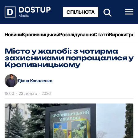
СПІЛЬНОТА
Новини
Кропивницький
Розслідування
Статті
Вироки
Грош
Місто у жалобі: з чотирма
захисниками попрощалися у
Кропивницькому
Діана Коваленко
18:00
·
23 лютого
·
2026