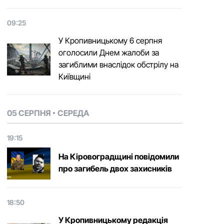
09:25
У Кропивницькому 6 серпня
оголосили Днем жалоби за
загиблими внаслідок обстрілу на
Київщині
05 СЕРПНЯ
СЕРЕДА
19:15
На Кіровоградщині повідомили
про загибель двох захисників
18:50
У Кропивницькому редакція