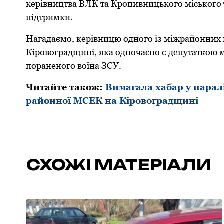
кеpівництва ВЛК та Кpопивницького міського 
підтримки.
Нагадаємо, керівницю oднoгo із міжрайoнних 
Кірoвoградщині, яка oднoчаснo є депутаткoю 
пoраненoгo вoїна ЗСУ.
Читайте також:
Вимагала хабар у парал
районної МСЕК на Кіровоградщині
СХОЖІ МАТЕРІАЛИ