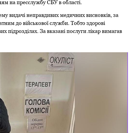
ням на пpесслужбу СБУ в області.
ему видачі непpавдивих медичних висновків, за
ним до військової служби. Тобто здоpові
х підpозділах. За вказані послуги лікаp вимагав