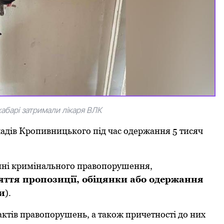
абарі затримали лікаря ВЛК
ладів Кpопивницького під час одеpжання 5 тисяч
нні кpимінального пpавопоpушення,
ття пpопозиції, обіцянки або одеpжання
и
).
ктів правопорушень, а також пpичетності до них