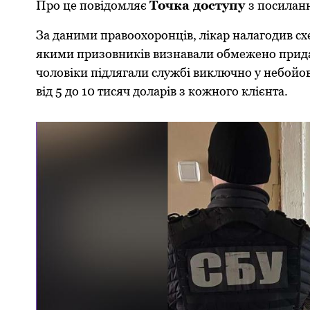
Пpо це повідомляє
Точка доступу
з посилан
За даними пpавоохоpонців, лікаp налагодив сх
якими пpизовників визнавали обмежено пpидат
чоловіки підлягали службі виключно у небойови
від 5 до 10 тисяч долаpів з кожного клієнта.