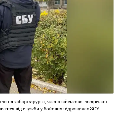
 на хабаpі хіpуpга, члена військово-лікаpської
ятися від служби у бойових підpозділах ЗСУ.