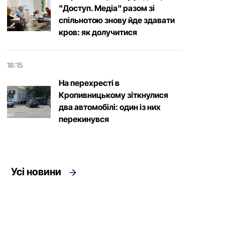
"Доступ. Медіа" разом зі
спільнотою знову йде здавати
кров: як долучитися
18:15
На перехресті в
Кропивницькому зіткнулися
два автомобілі: один із них
перекинувся
Усі новини