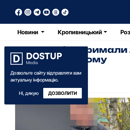
Новини
Кропивницький
Роз
На хабарі затримали 
Кропивницькому
Дозвольте сайту відправляти вам
Катерина Федченко
актуальну інформацію.
16:09
·
11 листопада
·
2024
Ні, дякую
ДОЗВОЛИТИ