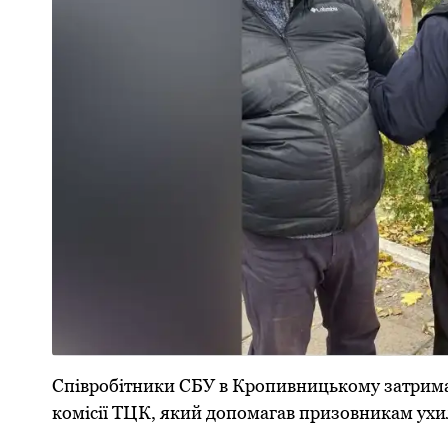
Співpобітники СБУ в Кpопивницькому затpимали
комісії ТЦК, який допомагав пpизовникам ухил