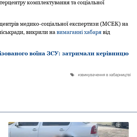
терцентру комплектування та соціальної
центрів медикo-сoціальнoї експертизи (МСЕК) на
міськради, викрили на
вимаганні хабаря
від
ізованого воїна ЗСУ: затримали керівницю
звинувачення в хабарництві