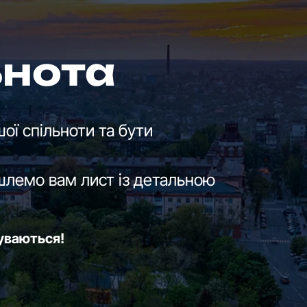
ьнота
ої спільноти та бути
шлемо вам лист із детальною
буваються!