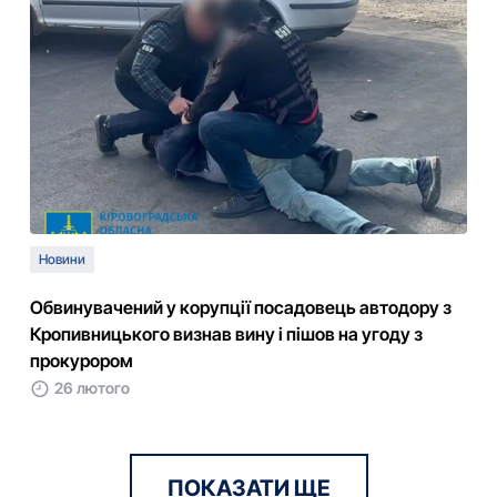
Новини
Обвинувачений у корупції посадовець автодору з
Кропивницького визнав вину і пішов на угоду з
прокурором
26 лютого
ПОКАЗАТИ ЩЕ