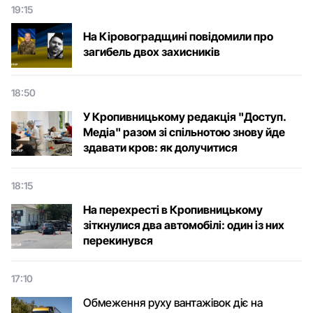
19:15
На Кіровоградщині повідомили про
загибель двох захисників
18:50
У Кропивницькому редакція "Доступ.
Медіа" разом зі спільнотою знову йде
здавати кров: як долучитися
18:15
На перехресті в Кропивницькому
зіткнулися два автомобілі: один із них
перекинувся
17:10
Обмеження руху вантажівок діє на