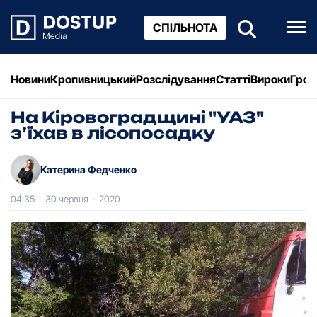
СПІЛЬНОТА
Новини
Кропивницький
Розслідування
Статті
Вироки
Грош
На Кіpовогpадщині "УАЗ"
з’їхав в лісопосадку
Катерина Федченко
04:35
·
30 червня
·
2020