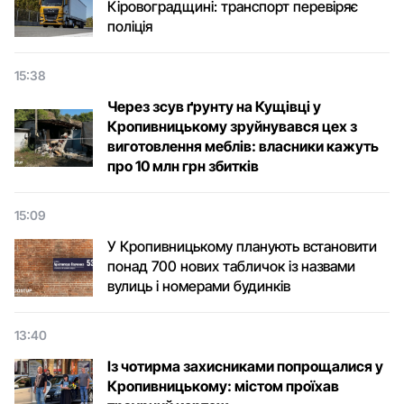
Кіровоградщині: транспорт перевіряє
поліція
15:38
Через зсув ґрунту на Кущівці у
Кропивницькому зруйнувався цех з
виготовлення меблів: власники кажуть
про 10 млн грн збитків
15:09
У Кропивницькому планують встановити
понад 700 нових табличок із назвами
вулиць і номерами будинків
13:40
Із чотирма захисниками попрощалися у
Кропивницькому: містом проїхав