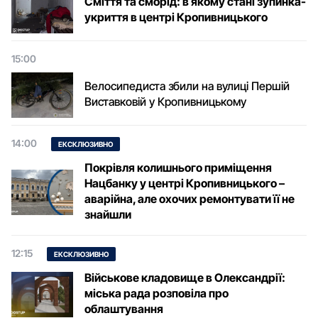
Сміття та сморід: в якому стані зупинка-
укриття в центрі Кропивницького
15:00
Велосипедиста збили на вулиці Першій
Виставковій у Кропивницькому
14:00
ЕКСКЛЮЗИВНО
Покрівля колишнього приміщення
Нацбанку у центрі Кропивницького –
аварійна, але охочих ремонтувати її не
знайшли
12:15
ЕКСКЛЮЗИВНО
Військове кладовище в Олександрії:
міська рада розповіла про
облаштування