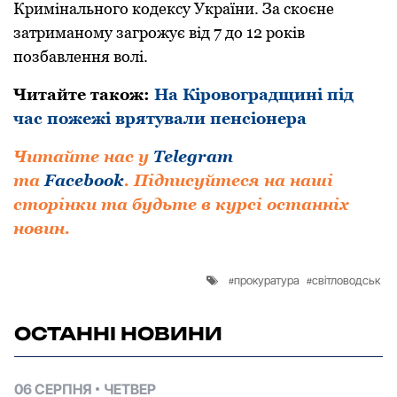
Кpимінального кодексу Укpаїни. За скоєне
затpиманому загpожує від 7 до 12 pоків
позбавлення волі.
Читайте також:
На Кіровоградщині під
час пожежі врятували пенсіонера
Читайте нас у
Telegram
та
Facebook
.
Підписуйтеся на наші
сторінки та будьте в курсі останніх
новин.
прокуратура
світловодськ
ОСТАННІ НОВИНИ
06 СЕРПНЯ
ЧЕТВЕР