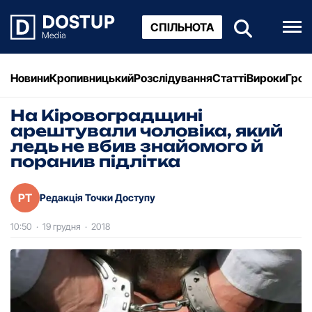
СПІЛЬНОТА
Новини
Кропивницький
Розслідування
Статті
Вироки
Грош
На Кіровоградщині
арештували чоловіка, який
ледь не вбив знайомого й
поранив підлітка
РТ
Редакція Точки Доступу
10:50
·
19 грудня
·
2018