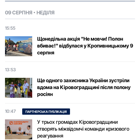
09 СЕРПНЯ
НЕДІЛЯ
15:55
Щонедільна акція "Не мовчи! Полон
вбиває!" відбулася у Кропивницькому 9
серпня
13:53
Ще одного захисника України зустріли
вдома на Кіровоградщині після полону
росіян
10:47
ПАРТНЕРСЬКА ПУБЛІКАЦІЯ
У трьох громадах Кіровоградщини
створять міжвідомчі команди кризового
реагування