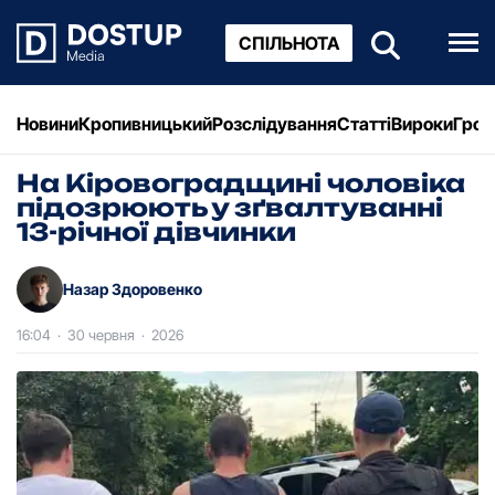
СПІЛЬНОТА
Новини
Кропивницький
Розслідування
Статті
Вироки
Грош
На Кіровоградщині чоловіка
підозрюють у зґвалтуванні
13-річної дівчинки
Назар Здоровенко
16:04
·
30 червня
·
2026