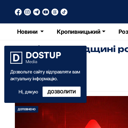
Новини
Кропивницький
Роз
На Кіровоградщині р
хлопця
Дозвольте сайту відправляти вам
Олександра Ільченко
актуальну інформацію.
16:15
·
19 вересня
·
2025
Ні, дякую
ДОЗВОЛИТИ