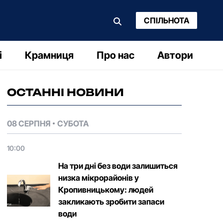
СПІЛЬНОТА
і
Крамниця
Про нас
Автори
ОСТАННІ НОВИНИ
08 СЕРПНЯ
СУБОТА
10:00
На три дні без води залишиться
низка мікрорайонів у
Кропивницькому: людей
закликають зробити запаси
води