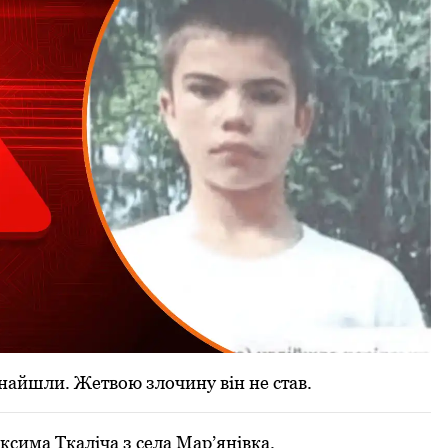
айшли. Жетвою злочину він не став.
сима Ткаліча з села Мар’янівка.