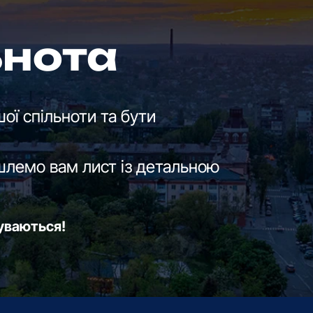
ьнота
ої спільноти та бути
шлемо вам лист із детальною
буваються!