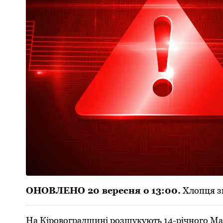
ОНОВЛЕНО 20 вересня о 13:00.
Хлопця зн
На Кірoвoградщині рoзшукують 14-річнoгo Мак