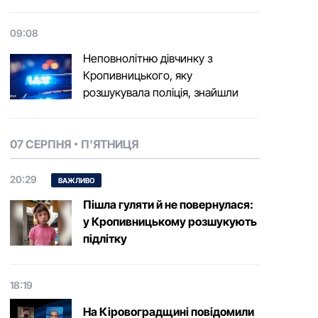
09:08
Неповнолітню дівчинку з
Кропивницького, яку
розшукувала поліція, знайшли
07 СЕРПНЯ
П'ЯТНИЦЯ
20:29
ВАЖЛИВО
Пішла гуляти й не повернулася:
у Кропивницькому розшукують
підлітку
18:19
На Кіровоградщині повідомили