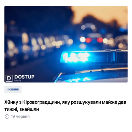
Новини
Жінку з Кіровоградщини, яку розшукували майже два
тижні, знайшли
19 червня