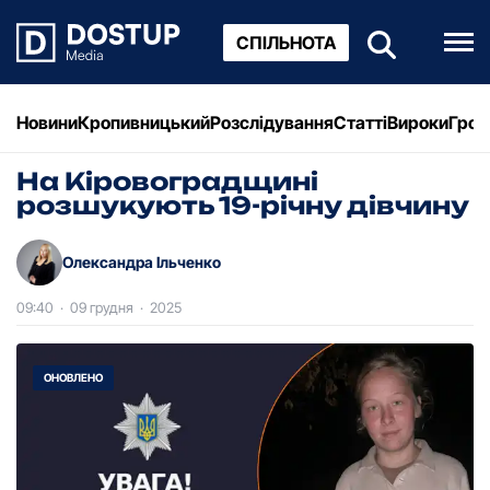
СПІЛЬНОТА
Новини
Кропивницький
Розслідування
Статті
Вироки
Грош
На Кіровоградщині
розшукують 19-річну дівчину
Олександра Ільченко
09:40
·
09 грудня
·
2025