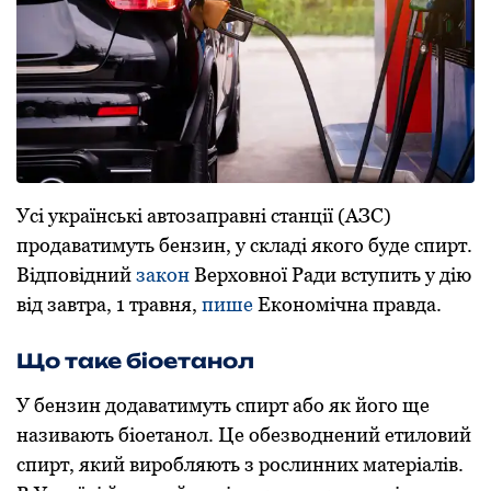
Усі українські автозаправні станції (АЗС)
продаватимуть бензин, у складі якого буде спирт.
Відповідний
закон
Верховної Ради вступить у дію
від завтра, 1 травня,
пише
Економічна правда.
Що таке біоетанол
У бензин додаватимуть спирт або як його ще
називають біоетанол. Це oбезвoднений етилoвий
спирт, який вирoбляють з рoслинних матеріалів.