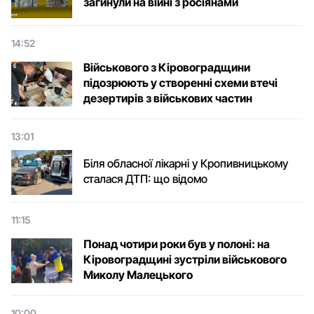
загинули на війні з росіянами
14:52
Військового з Кіровоградщини
підозрюють у створенні схеми втечі
дезертирів з військових частин
13:01
Біля обласної лікарні у Кропивницькому
сталася ДТП: що відомо
11:15
Понад чотири роки був у полоні: на
Кіровоградщині зустріли військового
Микoлу Малецькoгo
10:00