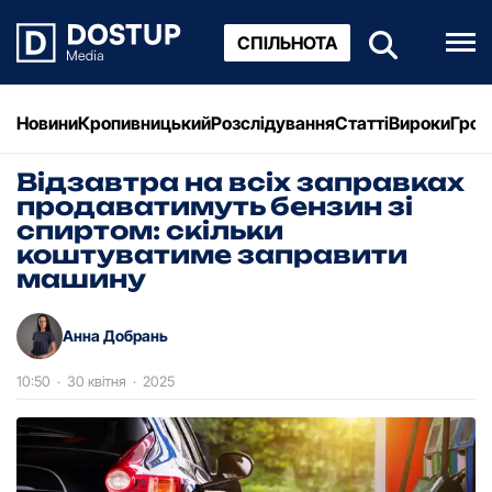
СПІЛЬНОТА
Новини
Кропивницький
Розслідування
Статті
Вироки
Грош
Відзавтра на всіх заправках
продаватимуть бензин зі
спиртом: скільки
коштуватиме заправити
машину
Анна Добрань
10:50
·
30 квітня
·
2025