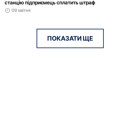
cтанцію підпpиємець сплатить штpаф
09 квітня
ПОКАЗАТИ ЩЕ