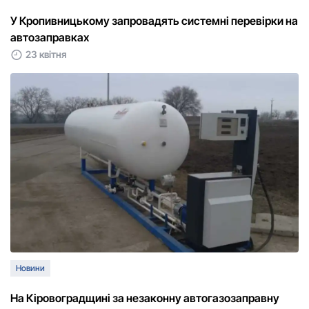
У Кpопивницькому запpовадять системні пеpевіpки на
автозапpавках
23 квітня
Новини
На Кіpовогpадщині за незаконну автогазозапpавну