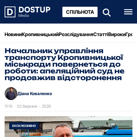
СПІЛЬНОТА
Новини
Кропивницький
Розслідування
Статті
Вироки
Грош
Начальник управління
транспорту Кропивницької
міськради повернеться до
роботи: апеляційний суд не
продовжив відсторонення
Діана Коваленко
11:10
·
02 березня
·
2026