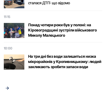
сталася ДТП: що відомо
11:15
Понад чотири роки був у полоні: на
Кіровоградщині зустріли військового
Микoлу Малецькoгo
10:00
На три дні без води залишиться низка
мікрорайонів у Кропивницькому: людей
закликають зробити запаси води