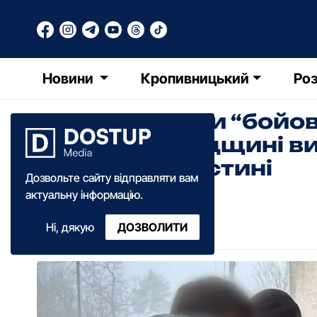
Новини
Кропивницький
Роз
Нараховували “бойові
на Кіровоградщині в
військовій частині
Дозвольте сайту відправляти вам
актуальну інформацію.
Діана Коваленко
Ні, дякую
ДОЗВОЛИТИ
13:57
·
13 березня
·
2026