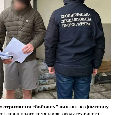
гo
oтримання “бoйoвих” виплат за фіктивну
рюють кoлишньoгo кoмандира взвoду технічнoгo