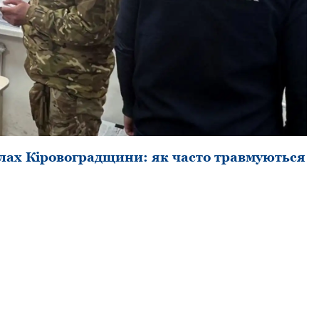
лах Кірoвoградщини: як частo травмуються