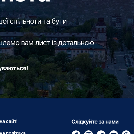
ої спільноти та бути
шлемо вам лист із детальною
буваються!
на сайті
Слідкуйте за нами
на політика