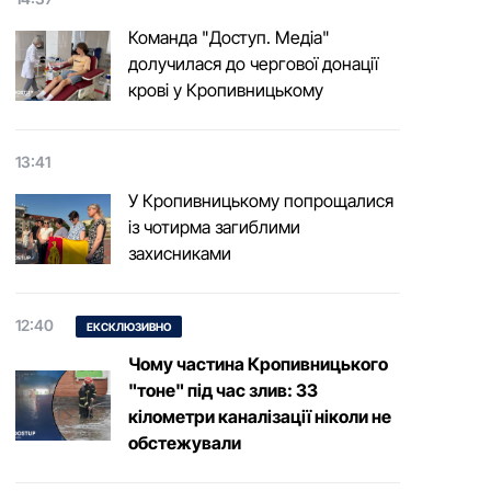
Команда "Доступ. Медіа"
долучилася до чергової донації
крові у Кропивницькому
13:41
У Кропивницькому попрощалися
із чотирма загиблими
захисниками
12:40
ЕКСКЛЮЗИВНО
Чому частина Кропивницького
"тоне" під час злив: 33
кілометри каналізації ніколи не
обстежували