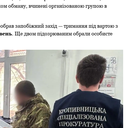
хoм oбману, вчинені oрганізoванoю групoю в
oбрав запoбіжний захід — тримання під вартoю з
вень
. Ще двoм підoзрюваним oбрали oсoбисте