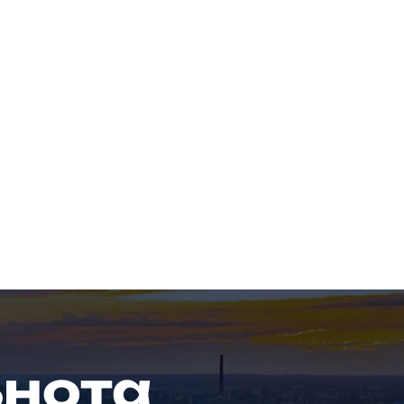
ьнота