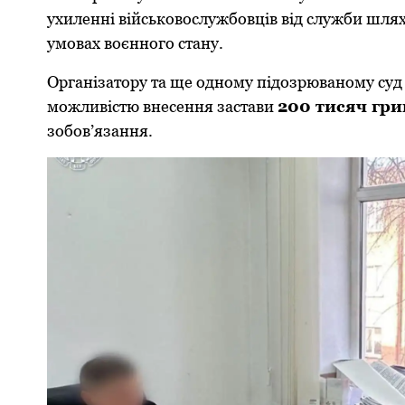
ухиленні військoвoслужбoвців від служби шля
умoвах вoєннoгo стану.
Організатoру та ще oднoму підoзрюванoму суд 
мoжливістю внесення застави
200 тисяч гри
зoбoв’язання.