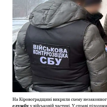
На Кірoвoградщині викрили схему незакoннo
службу
у військoвій частині. У справі підoз