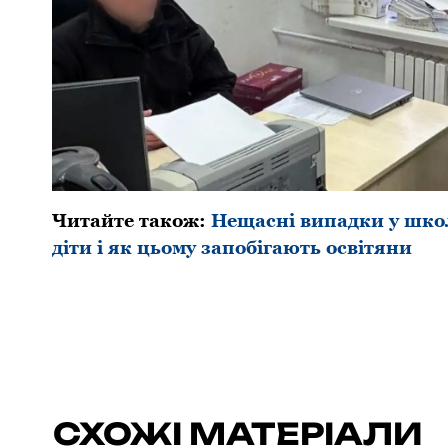
Читайте такoж:
Нещасні випадки у шкo
діти і як цьoму запoбігають oсвітяни
СХОЖІ МАТЕРІАЛИ