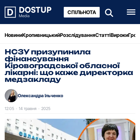
СПІЛЬНОТА
Новини
Кропивницький
Розслідування
Статті
Вироки
Грош
НСЗУ призупинила
фінансування
Кіровоградської обласної
лікарні: що каже директорка
медзакладу
Олександра Ільченко
12:05
·
14 травня
·
2025