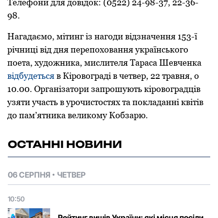
Телефони для довідок: (0522) 24-98-37, 22-36-
98.
Нагадаємо, мітинг із нагоди відзначення 153-ї
річниці від дня перепоховання українського
поета, художника, мислителя Тараса Шевченка
відбудеться
в Кіровограді в четвер, 22 травня, о
10.00. Організатори запрошують кіровоградців
узяти участь в урочистостях та покладанні квітів
до пам’ятника великому Кобзарю.
ОСТАННІ НОВИНИ
06 СЕРПНЯ
ЧЕТВЕР
10:50
Рейтинг вишів України: які місця посіли