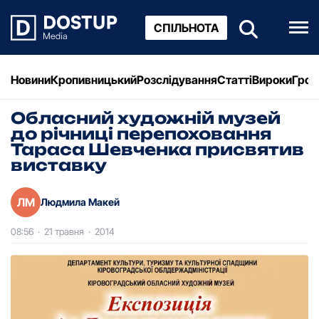
СПІЛЬНОТА
Новини
Кропивницький
Розслідування
Статті
Вироки
Грош
Обласний художній музей
до річниці перепоховання
Тараса Шевченка присвятив
виставку
ЛМ
Людмила Макей
08:56
·
21 травня
·
2014