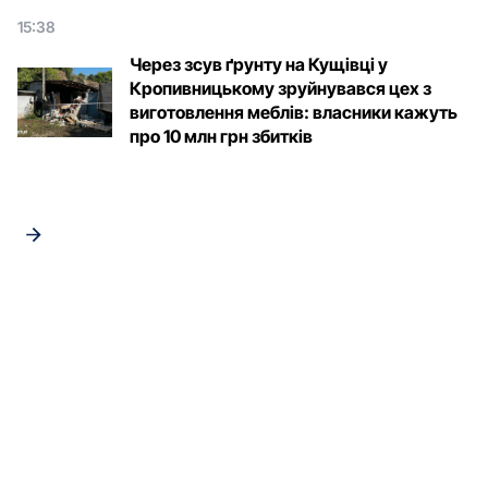
15:38
Через зсув ґрунту на Кущівці у
Кропивницькому зруйнувався цех з
виготовлення меблів: власники кажуть
про 10 млн грн збитків