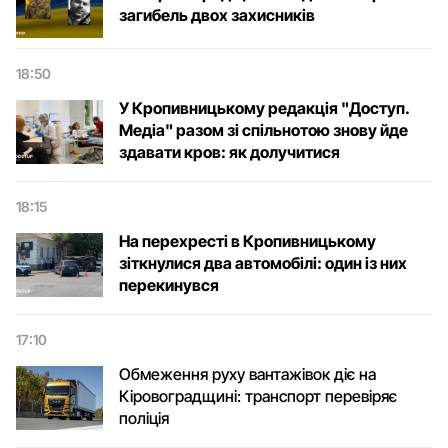
загибель двох захисників
18:50
У Кропивницькому редакція "Доступ.
Медіа" разом зі спільнотою знову йде
здавати кров: як долучитися
18:15
На перехресті в Кропивницькому
зіткнулися два автомобілі: один із них
перекинувся
17:10
Обмеження руху вантажівок діє на
Кіровоградщині: транспорт перевіряє
поліція