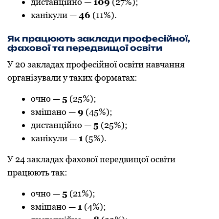
дистанційно —
109
(27%);
канікули —
46
(11%).
Як працюють заклади професійної,
фахової та передвищої освіти
У 20 закладах професійної освіти навчання
організували у таких форматах:
очно —
5
(25%);
змішано —
9
(45%);
дистанційно —
5
(25%);
канікули —
1
(5%).
У 24 закладах фахової передвищої освіти
працюють так:
очно —
5
(21%);
змішано —
1
(4%);