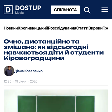
СПІЛЬНОТА
Новини
Кропивницький
Розслідування
Статті
Вироки
Грош
Очно, дистанційно та
змішано: як відсьогодні
навчаються діти й студенти
Кіровоградщини
Діана Коваленко
12:35
·
19 січня
·
2026