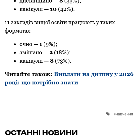
дистанційно —
8
(33%);
канікули —
10
(42%).
11 закладів вищої освіти працюють у таких
форматах:
очно —
1
(9%);
змішано —
2
(18%);
канікули —
8
(73%).
Читайте також:
Виплати на дитину у 2026
році: що потрібно знати
навчання
ОСТАННІ НОВИНИ