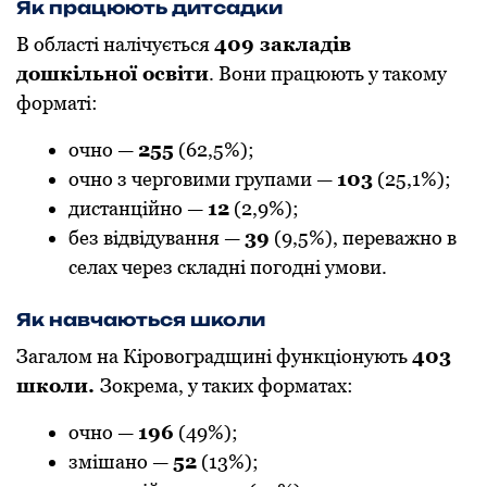
Як працюють дитсадки
В області налічується
409 закладів
дошкільної освіти
. Вони працюють у такому
форматі:
очно —
255
(62,5%);
очно з черговими групами —
103
(25,1%);
дистанційно —
12
(2,9%);
без відвідування —
39
(9,5%), переважно в
селах через складні погодні умови.
Як навчаються школи
Загалом на Кіровоградщині функціонують
403
школи.
Зокрема, у таких форматах:
очно —
196
(49%);
змішано —
52
(13%);