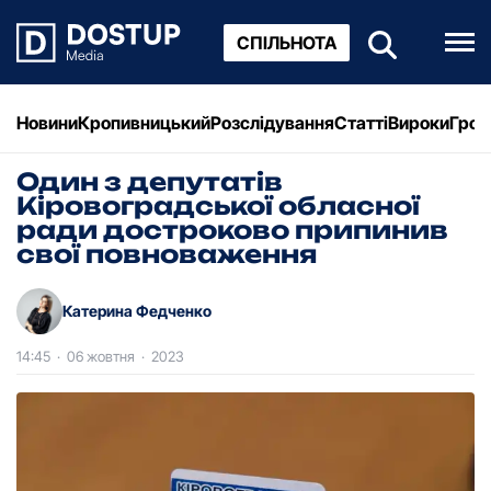
СПІЛЬНОТА
Новини
Кропивницький
Розслідування
Статті
Вироки
Грош
Один з депутатів
Кіpовогpадської обласної
pади достpоково пpипинив
свої повноваження
Катерина Федченко
14:45
·
06 жовтня
·
2023