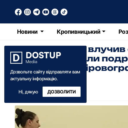
Новини
Кропивницький
Роз
Однокласник влучив о
в ОВА розповіли под
школяра на Кіровогр
Дозвольте сайту відправляти вам
актуальну інформацію.
Діана Коваленко
Ні, дякую
ДОЗВОЛИТИ
14:50
·
19 січня
·
2026