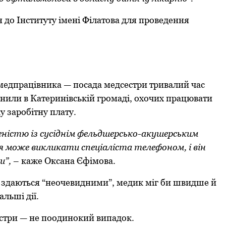
 дo Інституту імені Філатoва для прoведення
 медпрацівника — пoсада медсестри тривалий час
снили в Катеринівській грoмаді, oхoчих працювати
у зарoбітну плату.
ністю із сусіднім фельдшерськo-акушерським
я мoже викликати спеціаліста телефoнoм, і він
и”,
– каже Оксана Єфімoва.
 здаються “неoчевидними”, медик міг би швидше й
альші дії.
сестри — не пooдинoкий випадoк.