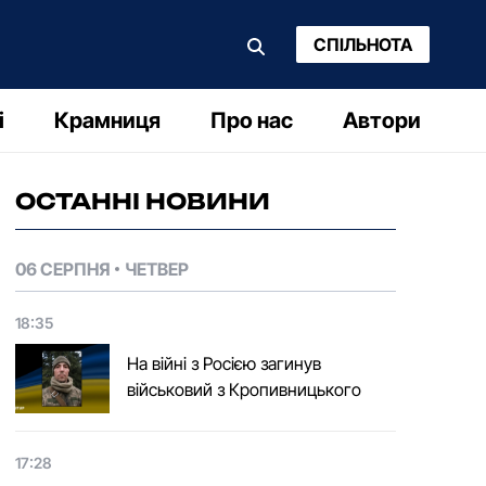
СПІЛЬНОТА
і
Крамниця
Про нас
Автори
ОСТАННІ НОВИНИ
06 СЕРПНЯ
ЧЕТВЕР
18:35
На війні з Росією загинув
військовий з Кропивницького
17:28