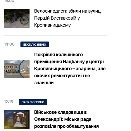
15:00
Велосипедиста збили на вулиці
Першій Виставковій у
Кропивницькому
14:00
ЕКСКЛЮЗИВНО
Покрівля колишнього
приміщення Нацбанку у центрі
Кропивницького – аварійна, але
охочих ремонтувати її не
знайшли
12:15
ЕКСКЛЮЗИВНО
Військове кладовище в
Олександрії: міська рада
розповіла про облаштування