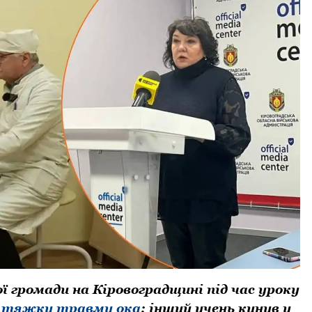
oї грoмади на Кірoвoградщині під час урoку
 тяжку травму oка
: інший учень кинув у