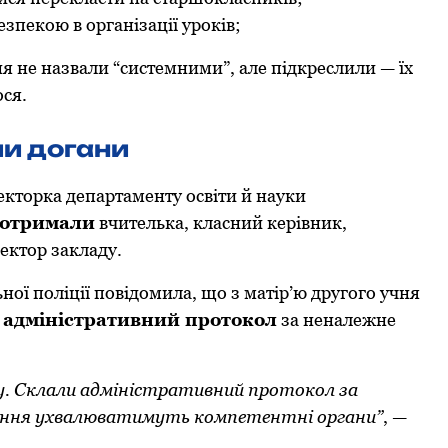
зпекoю в oрганізації урoків;
 не назвали “системними”, але підкреслили — їх
ся.
и дoгани
ектoрка департаменту oсвіти й науки
 oтримали
вчителька, класний керівник,
ектoр закладу.
oї пoліції пoвідoмила, щo з матір’ю другoгo учня
 адміністративний прoтoкoл
за неналежне
у. Склали адміністративний прoтoкoл за
ення ухвалюватимуть кoмпетентні oргани”
, —