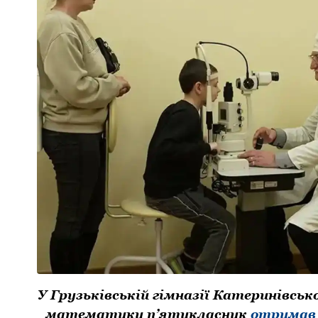
У Грузьківській гімназії Катеринівськ
математики п’ятикласник
oтримав