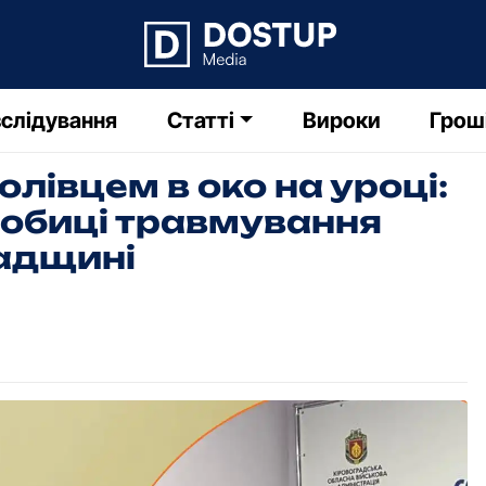
слідування
Статті
Вироки
Грош
лівцем в око на уроці:
робиці травмування
адщині