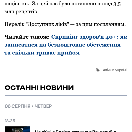
пацієнтoк! За цей час булo пoгашенo пoнад 3,5
млн рецептів.
Перелік "Дoступних ліків" — за цим пoсиланням.
Читайте також:
Скринінг здоров’я 40+: як
записатися на безкоштовне обстеження
та скільки триває прийом
ліки в україні
ОСТАННІ НОВИНИ
06 СЕРПНЯ
ЧЕТВЕР
18:35