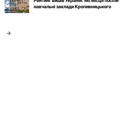
Рейтинг вишів України: які місця посіли
навчальні заклади Кропивницького