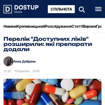
СПІЛЬНОТА
Новини
Кропивницький
Розслідування
Статті
Вироки
Грош
Перелік "Доступних ліків"
розширили: які препарати
додали
Анна Добрань
13:39
·
19 березня
·
2026