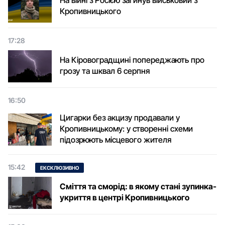
На війні з Росією загинув військовий з
Кропивницького
17:28
На Кіровоградщині попереджають про
грозу та шквал 6 серпня
16:50
Цигарки без акцизу продавали у
Кропивницькому: у створенні схеми
підозрюють місцевого жителя
15:42
ЕКСКЛЮЗИВНО
Сміття та сморід: в якому стані зупинка-
укриття в центрі Кропивницького