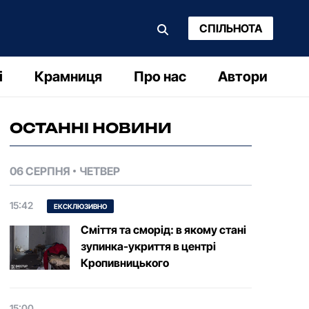
СПІЛЬНОТА
і
Крамниця
Про нас
Автори
ОСТАННІ НОВИНИ
06 СЕРПНЯ
ЧЕТВЕР
15:42
ЕКСКЛЮЗИВНО
Сміття та сморід: в якому стані
зупинка-укриття в центрі
Кропивницького
15:00