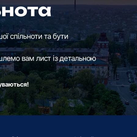
ьнота
ої спільноти та бути
шлемо вам лист із детальною
буваються!