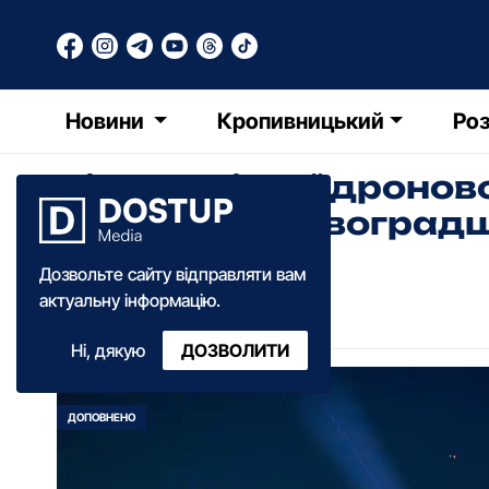
Новини
Кропивницький
Роз
Під час нічної дроно
жінка на Кіровоград
Дозвольте сайту відправляти вам
Діана Коваленко
актуальну інформацію.
00:04
·
23 березня
·
2026
Ні, дякую
ДОЗВОЛИТИ