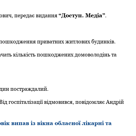
ович, передає видання
“Доступ. Медіа”
.
и пошкодження приватних житлових будинків.
начать кількість пошкоджених домоволодінь та
 один постраждалий.
Від госпіталізації відмовився, повідомляє Андрій
к випав із вікна обласної лікарні та