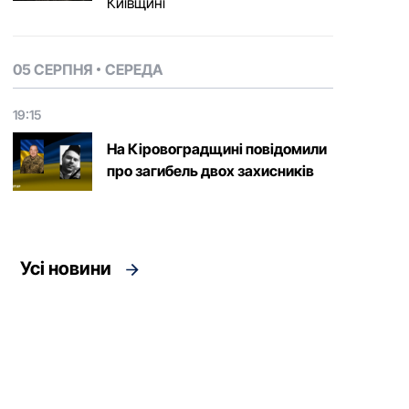
Київщині
05 СЕРПНЯ
СЕРЕДА
19:15
На Кіровоградщині повідомили
про загибель двох захисників
Усі новини