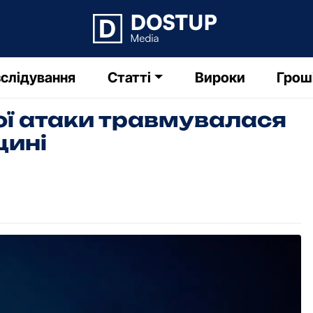
слідування
Статті
Вироки
Грош
вої атаки травмувалася
щині