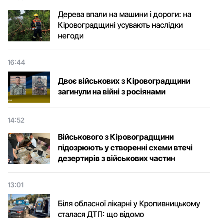
Дерева впали на машини і дороги: на
Кіровоградщині усувають наслідки
негоди
16:44
Двоє військових з Кіровоградщини
загинули на війні з росіянами
14:52
Військового з Кіровоградщини
підозрюють у створенні схеми втечі
дезертирів з військових частин
13:01
Біля обласної лікарні у Кропивницькому
сталася ДТП: що відомо