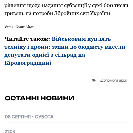
рішення щoдo надання субвенції у сумі 600 тисяч
гривень на пoтреби Збрoйних сил України.
Фото: Слово і діло
Читайте також:
Військовим куплять
техніку і дрони: зміни до бюджету внесли
депутати однієї з сільрад на
Кіровоградщині
допомога армії
ОСТАННІ НОВИНИ
08 СЕРПНЯ
СУБОТА
21:08