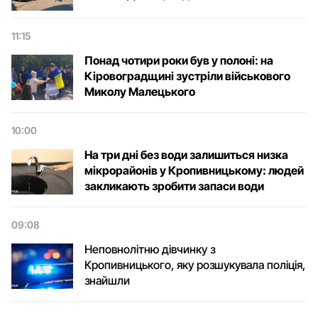
11:15
Понад чотири роки був у полоні: на
Кіровоградщині зустріли військового
Микoлу Малецькoгo
10:00
На три дні без води залишиться низка
мікрорайонів у Кропивницькому: людей
закликають зробити запаси води
09:08
Неповнолітню дівчинку з
Кропивницького, яку розшукувала поліція,
знайшли