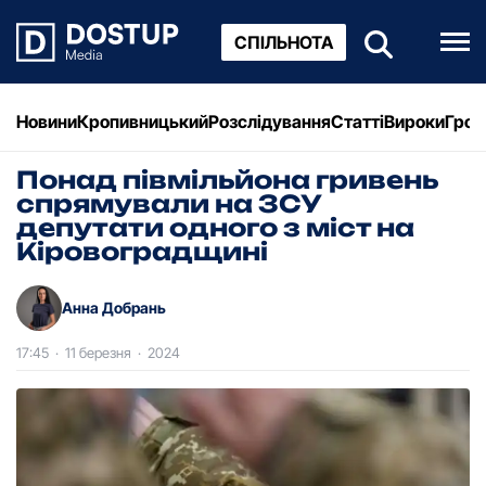
СПІЛЬНОТА
Новини
Кропивницький
Розслідування
Статті
Вироки
Грош
Понад півмільйона гривень
спрямували на ЗСУ
депутати одного з міст на
Кіровоградщині
Анна Добрань
17:45
·
11 березня
·
2024