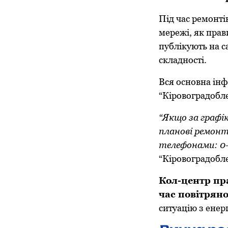
Під час ремонті
мережі, як прав
публікують на с
складності.
Вся основна інф
“Кіровоградобле
“Якщо за графік
планові ремонт
телефонами: 0-
“Кіровоградобл
Кол-центр пра
час повітряно
ситуацію з енер