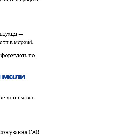
итуації —
оти в мережі.
інформують по
м мали
стачання може
астосування ГАВ