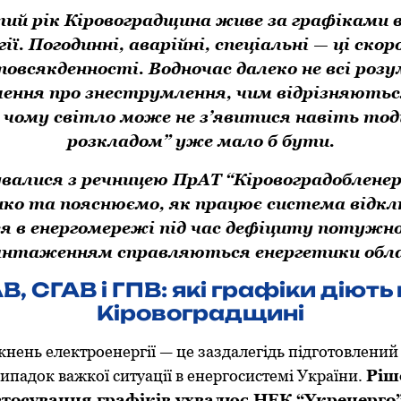
ий рік Кіровоградщина живе за графіками 
ії. Погодинні, аварійні, спеціальні — ці ско
овсякденності. Водночас далеко не всі роз
ення про знеструмлення, чим відрізняютьс
і чому світло може не з’явитися навіть тоді
розкладом” уже мало б бути.
валися з речницею ПрАТ “Кіровоградоблене
нко та пояснюємо, як працює система відкл
я в енергомережі під час дефіциту потужно
антаженням справляються енергетики обла
В, СГАВ і ГПВ: які графіки діють
Кіровоградщині
кнень електроенергії — це заздалегідь підготовлений
випадок важкої ситуації в енергосистемі України.
Ріш
астосування графіків ухвалює НЕК “Укренерго