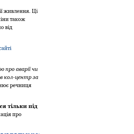
ії живлення. Ці
міни також
о від
сайті
ю про аварії чи
в кол-центр за
нює речниця
я тільки під
мація про