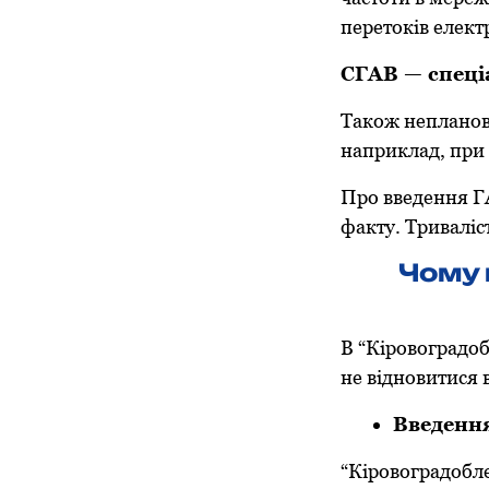
перетоків елек
СГАВ — спеці
Також непланові
наприклад, при 
Про введення Г
факту. Триваліс
Чому 
В “Кіровоградо
не відновитися 
Введення
“Кіровоградобл