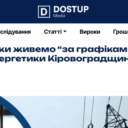
слідування
Статті
Вироки
Грош
ки живемо “за графіками
ергетики Кіровоградщи