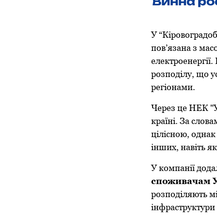
Винна рос
У “Кіровоградоб
пов’язана з мас
електроенергії.
розподілу, що у
регіонами.
Через це НЕК "
країні. За слов
цілісною, одна
інших, навіть як
У компанії дод
споживачам У
розподіляють мі
інфраструктури 