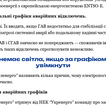
троенергії з європейською енергосистемою ENTSO-E.
альні графіки аварійних відключень.
. Їх вводять, якщо ГАВ недостатньо для стабілізації с
загрозі системної аварії або подальшому падінні част
АВ і СГАВ завчасно не попереджають — споживачів 
ть таких відключень спрогнозувати неможливо.
немає світла, якщо за графіко
увімкнути
бленерго” називають кілька причин, чому електропо
вчасно.
 аварійних графіків
енерго” отримує від НЕК “Укренерго” команду про з