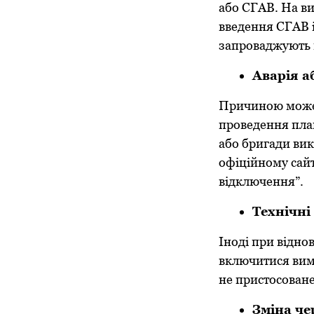
або СГАВ. На в
введення СГАВ і
запроваджують п
Аварія а
Причиною може 
проведення план
або бригади вик
офіційному сай
відключення”.
Технічні
Іноді при відно
включитися вим
не пристосоване
Зміна че