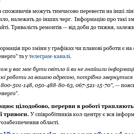
в споживачів можуть тимчасово перевести на інші лін
ило, належать до інших черг. Інформацію про такі з
айті. Тривалість ремонтів — від доби до тижня, залежн
ормація про зміни у графіках чи планові роботи є на
нерго” та у
телеграм-каналі
.
ом у вас має бути світло й ви не знайшли інформаці
ні роботи за вашою адресою, потрібно звернутися 
800-501-148, 050-488-80-63, 067-521-15-70”,
— пояс
енерго”.
цює цілодобово, перерви в роботі трапляютьс
ї тривоги.
У співробітників кол-центру є вся інфор
гозабезпечення області.