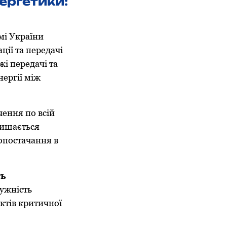
нергетики:
мі України
ції та передачі
жі передачі та
ергії між
ення по всій
лишається
опостачання в
ть
тужність
ктів критичної