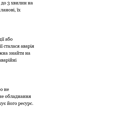
до 3 хвилин на
ланові, їх
ії або
ї сталася аварія
ожна знайти на
аварійні
о не
не обладнання
ує його ресурс.