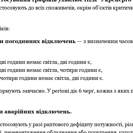
стосовують до всіх споживачів, окрім об’єктів критич
.
ків:
и погодинних відключень
—
з визначеним часо
дві години немає світла, дві години є,
дві години немає світла, чотири години є,
 чотири години немає світла, дві години є.
рмують завчасно. У регіоні діє 6 черг, кожна з яких п
и аварійних відключень.
астосовують у разі раптового дефіциту потужності, р
жі, перевантаження обладнання або порушення узго