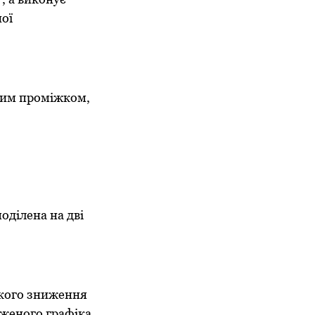
ної
вим проміжком,
оділена на дві
ізкого зниження
дженого графіка