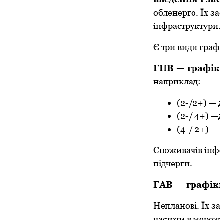
обленерго. Їх за
інфраструктури
Є три види графі
ГПВ — графік
наприклад:
(2-/2+) — 
(2-/ 4+) —
(4-/ 2+) —
Споживачів інфо
підчерги.
ГАВ — графік
Непланові. Їх з
частоти в мере