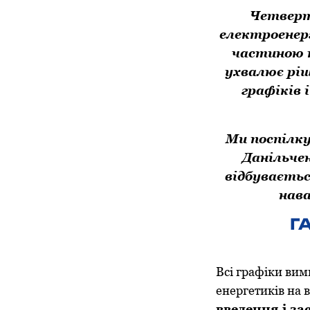
Четверт
електроенерг
частиною п
ухвалює ріш
графіків 
Ми поспілку
Данільче
відбуваєтьс
нав
ГА
Всі графіки вим
енергетиків на 
введення і з