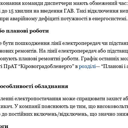
иконання команди диспетчери мають обмежений час: 
 до 15 хвилин на введення ГАВ. Такі відключення неп
ри аварійному дефіциті потужності в енергосистемі.
бо планові роботи
бути пошкодження лінії електропередач чи підстанц
ових ремонтів. На лінії електропередач або підстанці
онують планові ремонтні роботи. Графік останніх м
ті ПрАТ “Кіровоградобленерго” в
розділі
— “Планові і 
 особливості обладнання
вленні електропостачання може спрацювати захист аб
икач. У компанії пояснюють це тим, що високовольт
 до постійних включень/відключень, що значно зниж
рги