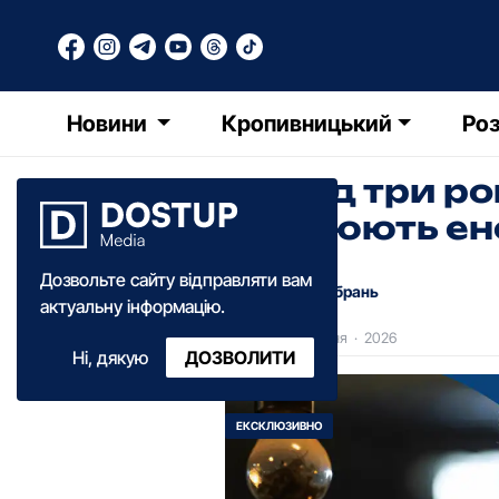
Новини
Кропивницький
Роз
Понад три ро
працюють ен
Дозвольте сайту відправляти вам
Анна Добрань
актуальну інформацію.
12:10
·
04 березня
·
2026
Ні, дякую
ДОЗВОЛИТИ