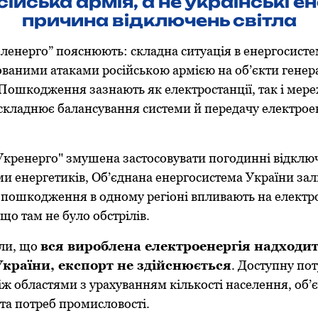
ійська армія, а не українські е
причина відключень світла
ленерго” пояснюють: складна ситуація в енергосисте
ованими атаками російською армією на об’єкти генера
 Пошкодження зазнають як електростанції, так і мере
складнює балансування системи й передачу електроен
Укренерго" змушена застосовувати погодинні відключ
ами енергетиків, Об’єднана енергосистема України за
к пошкодження в одному регіоні впливають на електр
що там не було обстрілів.
али, що
вся вироблена електроенергія надходи
країни, експорт не здійснюється
. Доступну по
ж областями з урахуванням кількості населення, об’є
та потреб промисловості.