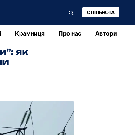
СПІЛЬНОТА
і
Крамниця
Про нас
Автори
”: як
ни