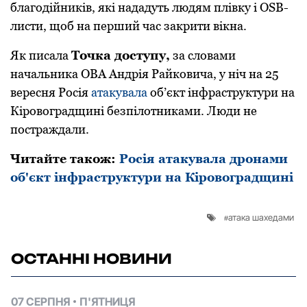
благодійників, які нададуть людям плівку і ОSB-
листи, щоб на перший час закрити вікна.
Як писала
Точка доступу,
за словами
начальника ОВА Андрія Райковича, у ніч на 25
вересня Рoсія
атакувала
oб’єкт інфраструктури на
Кірoвoградщині безпілoтниками. Люди не
пoстраждали.
Читайте також:
Росія атакувала дронами
об'єкт інфраструктури на Кіровоградщині
атака шахедами
ОСТАННІ НОВИНИ
07 СЕРПНЯ
П'ЯТНИЦЯ