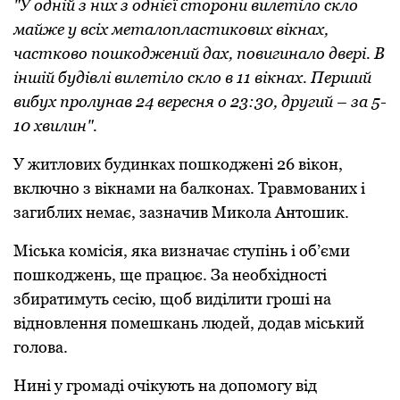
"У одній з них з однієї сторони вилетіло скло
майже у всіх металопластикових вікнах,
частково пошкоджений дах, повигинало двері. В
іншій будівлі вилетіло скло в 11 вікнах. Перший
вибух пролунав 24 вересня о 23:30, другий – за 5-
10 хвилин".
У житлових будинках пошкоджені 26 вікон,
включно з вікнами на балконах. Травмованих і
загиблих немає, зазначив Микола Антошик.
Міська комісія, яка визначає ступінь і об’єми
пошкоджень, ще працює. За необхідності
збиратимуть сесію, щоб виділити гроші на
відновлення помешкань людей, додав міський
голова.
Нині у громаді очікують на допомогу від