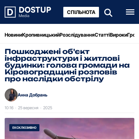
СПІЛЬНОТА
Новини
Кропивницький
Розслідування
Статті
Вироки
Грош
Пошкоджені об'єкт
інфраструктури і житлові
будинки: голова громади на
Кіровоградщині розповів
про наслідки обстрілу
Анна Добрань
10:16
·
25 вересня
·
2025