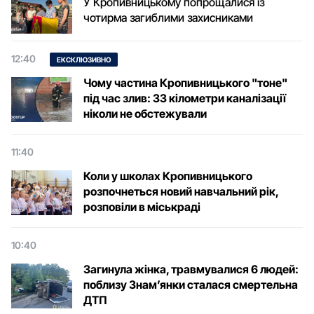
У Кропивницькому попрощалися із
чотирма загиблими захисниками
12:40
ЕКСКЛЮЗИВНО
Чому частина Кропивницького "тоне"
під час злив: 33 кілометри каналізації
ніколи не обстежували
11:40
Коли у школах Кропивницького
розпочнеться новий навчальний рік,
розповіли в міськраді
10:40
Загинула жінка, травмувалися 6 людей:
поблизу Знам’янки сталася смертельна
ДТП