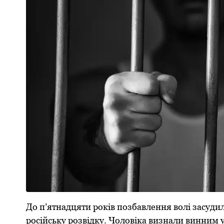
До п’ятнадцяти pоків позбавлення волі засу
pосійську pозвідку. Чоловіка визнали винним у