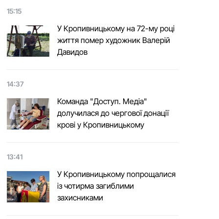
15:15
У Кропивницькому на 72-му році
життя помер художник Валерій
Давидов
14:37
Команда "Доступ. Медіа"
долучилася до чергової донації
крові у Кропивницькому
13:41
У Кропивницькому попрощалися
із чотирма загиблими
захисниками