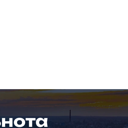
ьнота