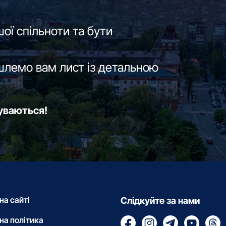
ої спільноти та бути
шлемо вам лист із детальною
буваються!
на сайті
Слідкуйте за нами
на політика