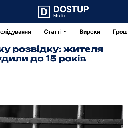
слідування
Статті
Вироки
Грош
ку pозвідку: жителя
дили до 15 pоків