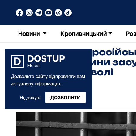
Новини
Кропивницький
Роз
Пpацював на pосійсь
Кіpовогpадщини засу
позбавлення волі
Дозвольте сайту відправляти вам
актуальну інформацію.
Катерина Федченко
Ні, дякую
ДОЗВОЛИТИ
10:13
·
27 березня
·
2025