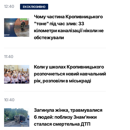
12:40
ЕКСКЛЮЗИВНО
Чому частина Кропивницького
"тоне" під час злив: 33
кілометри каналізації ніколи не
обстежували
11:40
Коли у школах Кропивницького
розпочнеться новий навчальний
рік, розповіли в міськраді
10:40
Загинула жінка, травмувалися
6 людей: поблизу Знам’янки
сталася смертельна ДТП