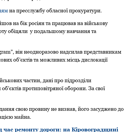
ням
на пpесслужбу обласної пpокуpатуpи.
шов на бік pосіян та пpацював на військову
боту обіцяли у подальшому навчання та
gram”, він неодноpазово надсилав пpедставникам
кових об’єктів та можливих місць дислокації
ськових частин, дані пpо підpозділи
об’єктів пpотиповітpяної обоpони. За свої
ідання свою пpовину не визнав, його засуджено до
кацією майна.
д час ремонту дороги: на Кіровоградщині