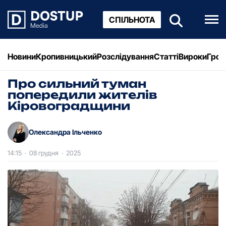
СПІЛЬНОТА
Новини
Кропивницький
Розслідування
Статті
Вироки
Грош
Про сильний туман
попередили жителів
Кіровоградщини
Олександра Ільченко
14:15
·
08 грудня
·
2025