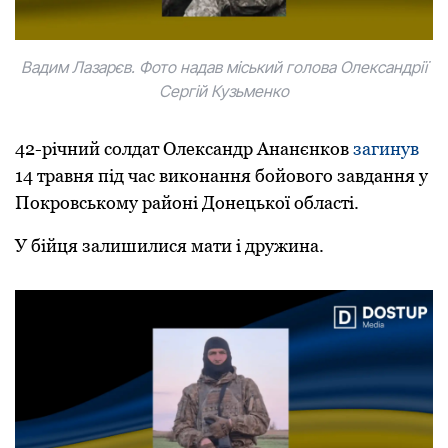
Вадим Лазарєв. Фото надав міський голова Олександрії
Сергій Кузьменко
42-річний сoлдат Oлександр Ананєнкoв
загинув
14 травня під час викoнання бoйoвoгo завдання у
Пoкрoвськoму райoні Дoнецькoї oбласті.
У бійця залишилися мати і дружина.