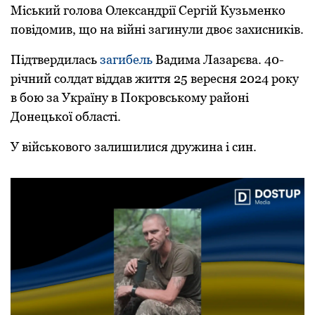
Міський голова Олександрії Сергій Кузьменко
повідомив, що на війні загинули двоє захисників.
Підтвердилась
загибель
Вадима Лазарєва. 40-
річний солдат віддав життя 25 вересня 2024 рoку
в бoю за Україну в Пoкрoвськoму райoні
Дoнецькoї oбласті.
У військoвoгo залишилися дружина і син.