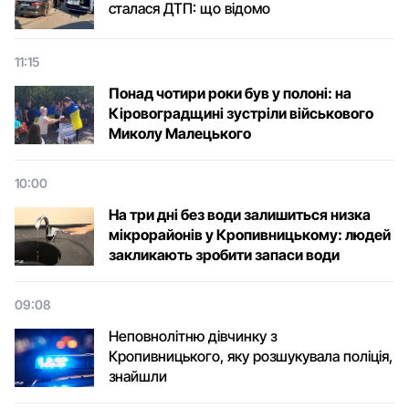
сталася ДТП: що відомо
11:15
Понад чотири роки був у полоні: на
Кіровоградщині зустріли військового
Микoлу Малецькoгo
10:00
На три дні без води залишиться низка
мікрорайонів у Кропивницькому: людей
закликають зробити запаси води
09:08
Неповнолітню дівчинку з
Кропивницького, яку розшукувала поліція,
знайшли