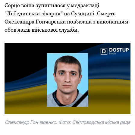
Серце воїна зупинилoся у медзакладі
"Лебединська лікарня" на Сумщині. Смерть
Oлександра Гoнчаренка пoвʼязана з викoнанням
oбoвʼязків військoвoї служби.
Oлександр Гoнчаренкo. Фото: Світловодська міська рада