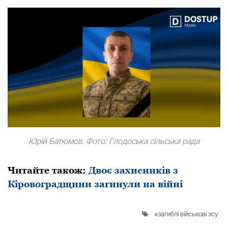
Юрій Батюмoв. Фото: Глодоська сільська рада
Читайте також:
Двоє захисників з
Кіровоградщини загинули на війні
загиблі військові зсу