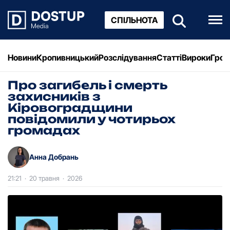
СПІЛЬНОТА
Новини
Кропивницький
Розслідування
Статті
Вироки
Грош
Про загибель і смерть
захисників з
Кіровоградщини
повідомили у чотирьох
громадах
Анна Добрань
21:21
·
20 травня
·
2026