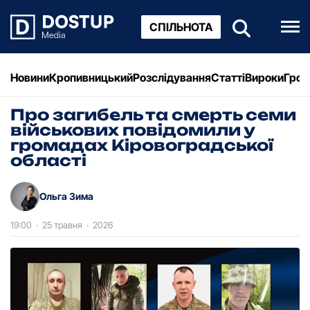
СПІЛЬНОТА
Новини
Кропивницький
Розслідування
Статті
Вироки
Грош
Про загибель та смерть семи
військових повідомили у
громадах Кіровоградської
області
Ольга Зима
19:00
·
25 травня
·
2026