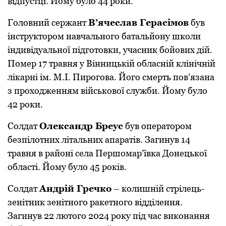
відпустці. Йому було 44 роки.
Головний сержант
В’ячеслав Герасімов
був
інструктором навчального батальйону школи
індивідуальної підготовки, учасник бойових дій.
Помер 17 травня у Вінницькій обласній клінічній
лікарні ім. М.І. Пирогова. Його смерть пов’язана
з проходженням військової служби. Йому було
42 роки.
Солдат
Олександр Бреус
був оператором
безпілотних літальних апаратів. Загинув 14
травня в районі села Першомар’ївка Донецької
області. Йому було 45 років.
Солдат
Андрій Гречко
– колишній стрілець-
зенітник зенітного ракетного відділення.
Загинув 22 лютого 2024 року під час виконання