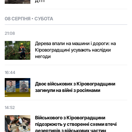
ДТП
08 СЕРПНЯ
СУБОТА
21:08
Дерева впали на машини і дороги: на
Кіровоградщині усувають наслідки
негоди
16:44
Двоє військових з Кіровоградщини
загинули на війні з росіянами
14:52
Військового з Кіровоградщини
підозрюють у створенні схеми втечі
дезертирів з військових частин