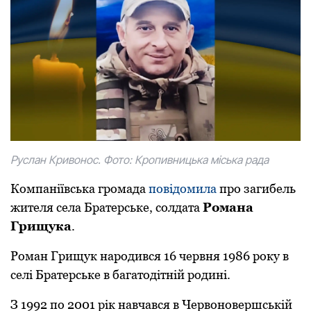
Руслан Кривонос. Фото: Кропивницька міська рада
Компаніївська громада
повідомила
про загибель
жителя села Братерське, солдата
Романа
Грищука
.
Роман Грищук народився 16 червня 1986 року в
селі Братерське в багатодітній родині.
З 1992 по 2001 рік навчався в Червоновершській