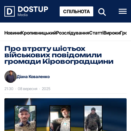
СПІЛЬНОТА
Новини
Кропивницький
Розслідування
Статті
Вироки
Грош
Про втрату шістьох
військових повідомили
громади Кіровоградщини
Діана Коваленко
21:30
·
08 вересня
·
2025