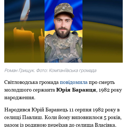
Роман Грищук. Фото: Компаніївська громада
Світловодська громада
повідомила
про смерть
молодшого сержанта
Юрія Баранця
, 1982 року
народження.
Народився Юрій Баранець 11 серпня 1982 року в
селищі Павлиш. Коли йому виповнилося 5 років,
разом із родиною переїхав до селища Власівка.