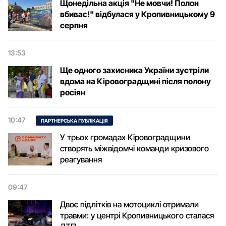
Щонедільна акція "Не мовчи! Полон
вбиває!" відбулася у Кропивницькому 9
серпня
13:53
Ще одного захисника України зустріли
вдома на Кіровоградщині після полону
росіян
10:47
ПАРТНЕРСЬКА ПУБЛІКАЦІЯ
У трьох громадах Кіровоградщини
створять міжвідомчі команди кризового
реагування
09:47
Двоє підлітків на мотоциклі отримали
травми: у центрі Кропивницького сталася