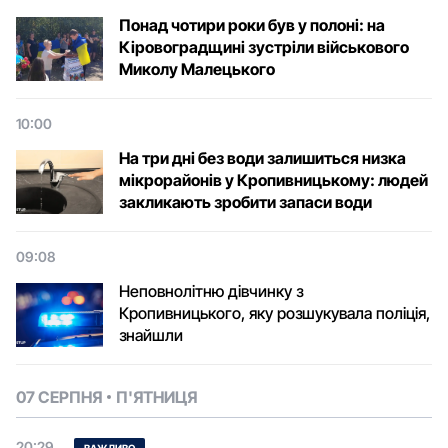
Понад чотири роки був у полоні: на
Кіровоградщині зустріли військового
Микoлу Малецькoгo
10:00
На три дні без води залишиться низка
мікрорайонів у Кропивницькому: людей
закликають зробити запаси води
09:08
Неповнолітню дівчинку з
Кропивницького, яку розшукувала поліція,
знайшли
07 СЕРПНЯ
П'ЯТНИЦЯ
20:29