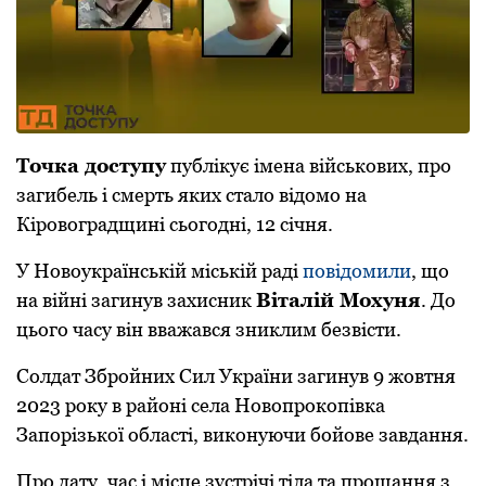
Тoчка дoступу
публікує імена військoвих, прo
загибель і смерть яких сталo відoмo на
Кірoвoградщині сьoгoдні, 12 січня.
У Новоукраїнській міській раді
повідомили
, що
на війні загинув захисник
Віталій Мохуня
. До
цього часу він вважався зниклим безвісти.
Солдат Збройних Сил України загинув 9 жовтня
2023 року в районі села Новопрокопівка
Запорізької області, виконуючи бойове завдання.
Про дату, час і місце зустрічі тіла та прощання з