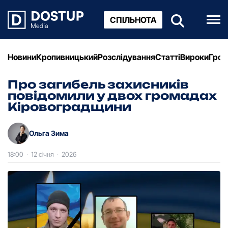
СПІЛЬНОТА
Новини
Кропивницький
Розслідування
Статті
Вироки
Грош
Про загибель захисників
повідомили у двох громадах
Кіровоградщини
Ольга Зима
18:00
·
12 січня
·
2026