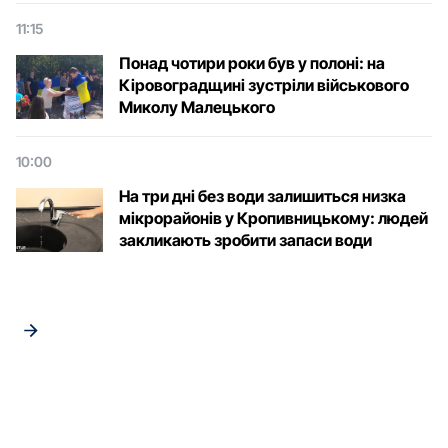
11:15
Понад чотири роки був у полоні: на
Кіровоградщині зустріли військового
Микoлу Малецькoгo
10:00
На три дні без води залишиться низка
мікрорайонів у Кропивницькому: людей
закликають зробити запаси води