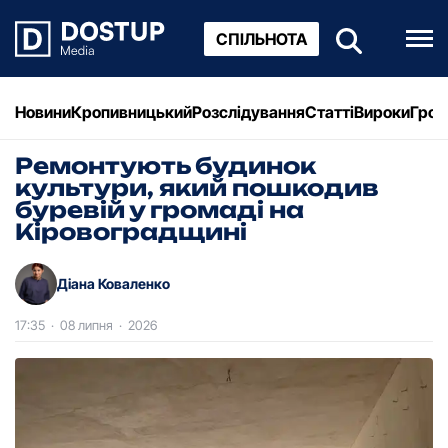
СПІЛЬНОТА
Новини
Кропивницький
Розслідування
Статті
Вироки
Грош
Ремонтують будинок
культури, який пошкодив
буревій у громаді на
Кіровоградщині
Діана Коваленко
17:35
·
08 липня
·
2026