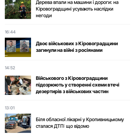
Дерева впали на машини і дороги: на
Кіровоградщині усувають наслідки
негоди
16:44
Двоє військових з Кіровоградщини
загинули на війні з росіянами
14:52
Військового з Кіровоградщини
підозрюють у створенні схеми втечі
дезертирів з військових частин
13:01
Біля обласної лікарні у Кропивницькому
сталася ДТП: що відомо