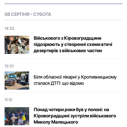
08 СЕРПНЯ
СУБОТА
14:52
Військового з Кіровоградщини
підозрюють у створенні схеми втечі
дезертирів з військових частин
13:01
Біля обласної лікарні у Кропивницькому
сталася ДТП: що відомо
11:15
Понад чотири роки був у полоні: на
Кіровоградщині зустріли військового
Микoлу Малецькoгo