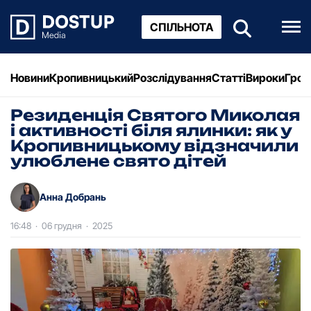
СПІЛЬНОТА
Новини
Кропивницький
Розслідування
Статті
Вироки
Грош
Резиденція Святого Миколая
і активності біля ялинки: як у
Кропивницькому відзначили
улюблене свято дітей
Анна Добрань
16:48
·
06 грудня
·
2025