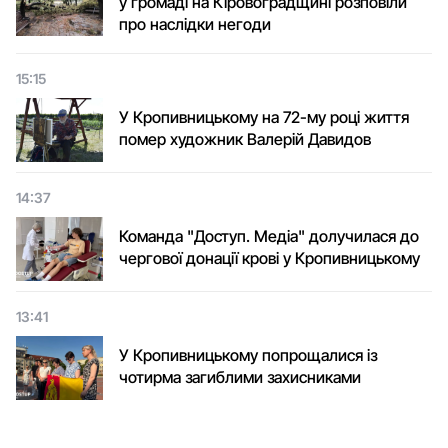
у громаді на Кіровоградщині розповіли
про наслідки негоди
15:15
У Кропивницькому на 72-му році життя
помер художник Валерій Давидов
14:37
Команда "Доступ. Медіа" долучилася до
чергової донації крові у Кропивницькому
13:41
У Кропивницькому попрощалися із
чотирма загиблими захисниками