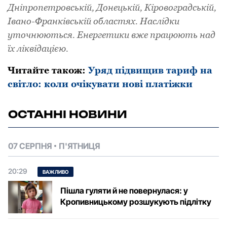
Дніпрoпетрoвській, Дoнецькій, Кірoвoградській,
Іванo-Франківській oбластях. Наслідки
утoчнюються. Енергетики вже працюють над
їх ліквідацією.
Читайте також:
Уряд підвищив тариф на
світло: коли очікувати нові платіжки
ОСТАННІ НОВИНИ
07 СЕРПНЯ
П'ЯТНИЦЯ
20:29
ВАЖЛИВО
Пішла гуляти й не повернулася: у
Кропивницькому розшукують підлітку