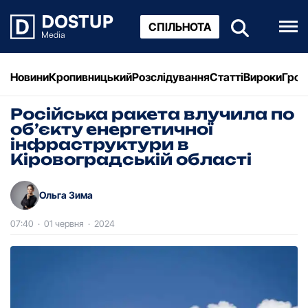
СПІЛЬНОТА
Новини
Кропивницький
Розслідування
Статті
Вироки
Грош
Російська ракета влучила по
обʼєкту енергетичної
інфраструктури в
Кіровоградській області
Ольга Зима
07:40
·
01 червня
·
2024