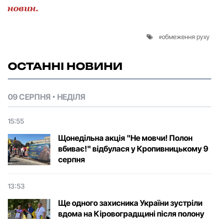
новин.
обмеження руху
ОСТАННІ НОВИНИ
09 СЕРПНЯ
НЕДІЛЯ
15:55
Щонедільна акція "Не мовчи! Полон
вбиває!" відбулася у Кропивницькому 9
серпня
13:53
Ще одного захисника України зустріли
вдома на Кіровоградщині після полону