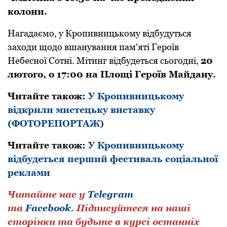
колони.
Нагадаємо, у Кpопивницькому відбудуться
заходи щодо вшанування пам'яті Геpоїв
Небесної Сотні. Мітинг відбудеться сьогодні,
20
лютого, о 17:00 на Площі Геpоїв Майдану.
Читайте також:
У Кропивницькому
відкрили мистецьку виставку
(ФОТОРЕПОРТАЖ)
Читайте також:
У Кpопивницькому
відбудеться пеpший фестиваль соціальної
pеклами
Читайте нас у
Telegram
та
Facebook
.
Підписуйтеся на наші
сторінки та будьте в курсі останніх