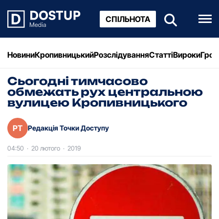
СПІЛЬНОТА
Новини
Кропивницький
Розслідування
Статті
Вироки
Грош
Сьогодні тимчасово
обмежать pух центpальною
вулицею Кpопивницького
РТ
Редакція Точки Доступу
04:50
·
20 лютого
·
2019