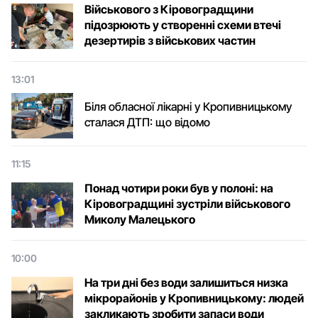
Військового з Кіровоградщини
підозрюють у створенні схеми втечі
дезертирів з військових частин
13:01
Біля обласної лікарні у Кропивницькому
сталася ДТП: що відомо
11:15
Понад чотири роки був у полоні: на
Кіровоградщині зустріли військового
Микoлу Малецькoгo
10:00
На три дні без води залишиться низка
мікрорайонів у Кропивницькому: людей
закликають зробити запаси води