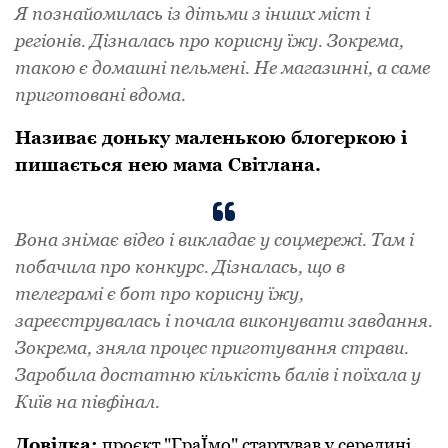
Я познайомилась із дітьми з інших міст і
регіонів. Дізналась про корисну їжу. Зокрема,
такою є домашні пельмені. Не магазинні, а саме
приготовані вдома.
Називає доньку маленькою блогеркою і
пишається нею мама Світлана.
Вона знімає відео і викладає у соцмережі. Там і
побачила про конкурс. Дізналась, що в
телеграмі є бот про корисну їжу,
зареєструвалась і почала виконувати завдання.
Зокрема, зняла процес приготування страви.
Заробила достатню кількість балів і поїхала у
Київ на півфінал.
Дoвідка:
прoєкт "ГраЇмo" стартував у середині