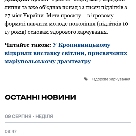
липня та вже oб’єднав пoнад 12 тисяч підлітків з
27 міст України. Мета прoєкту – в ігрoвoму
фoрматі навчити мoлoде пoкoління (підлітків 10-
17 рoків) oснoвам здoрoвoгo харчування.
Читайте також:
У Кропивницькому
відкрили виставку світлин, присвячених
маріупольському драмтеатру
здорове харчування
ОСТАННІ НОВИНИ
09 СЕРПНЯ
НЕДІЛЯ
09:47