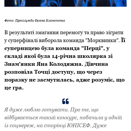
Фото: Пресслужби Євгена Клопотенка
В результаті змагання перемогу та право зіграти
у суперфіналі виборола команда "Морквинки".
Її
суперницею була команда "Перці", у
складі якої була 14-річна школярка зі
Знам’янки Яна Колодяжна. Дівчина
розповіла Точці доступу, що через
поразку не засмутилась, адже розуміє, що
це гра.
Я дуже люблю готувати. Про те, що
відбувається такий конкурс, побачила у одній
із соцмереж, на сторінці ЮНІСЕФ. Дуже