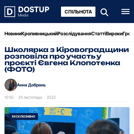
СПІЛЬНОТА
Новини
Кропивницький
Розслідування
Статті
Вироки
Грош
Школярка з Кіровоградщини
розповіла про участь у
проєкті Євгена Клопотенка
(ФОТО)
Анна Добрань
10:50
·
24 листопада
·
2023