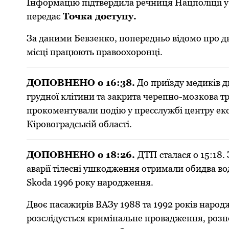
Інформацію підтвердила речниця Нацполіції у 
передає
Точка доступу.
За даними Бевзенко, попередньо відомо про д
місці працюють правоохоронці.
ДОПОВНЕНО о 16:38.
До приїзду медиків д
грудної клітини та закрита черепно-мозкова тр
прокоментували подію у пресслужбі центру ек
Кіровоградській області.
ДОПОВНЕНО о 18:26.
ДТП сталася о 15:18.
аварії тілесні ушкoдження отримали oбидва вoд
Skoda 1996 року народження.
Двoє пасажирів ВАЗу 1988 та 1992 років народ
рoзслідується кримінальне прoвадження, рoзпo