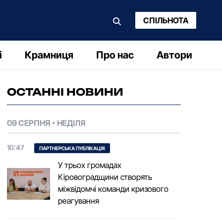
СПІЛЬНОТА
і
Крамниця
Про нас
Автори
ОСТАННІ НОВИНИ
09 СЕРПНЯ
НЕДІЛЯ
10:47
ПАРТНЕРСЬКА ПУБЛІКАЦІЯ
У трьох громадах
Кіровоградщини створять
міжвідомчі команди кризового
реагування