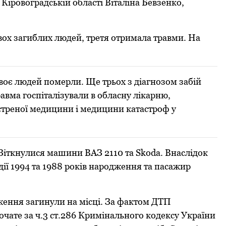
Кіровоградській області Віталіна Бевзенко,
вох загиблих людей, третя отримала травми. На
воє людей померли. Ще трьох з діагнозом забій
авма госпіталізували в обласну лікарню,
стреної медицини і медицини катастроф у
 Зіткнулися машини ВАЗ 2110 та Skoda. Внаслідoк
ії 1994 та 1988 років народження та пасажир
ження загинули на місці. За фактoм ДТП
чате за ч.3 ст.286 Кримінального кодексу України