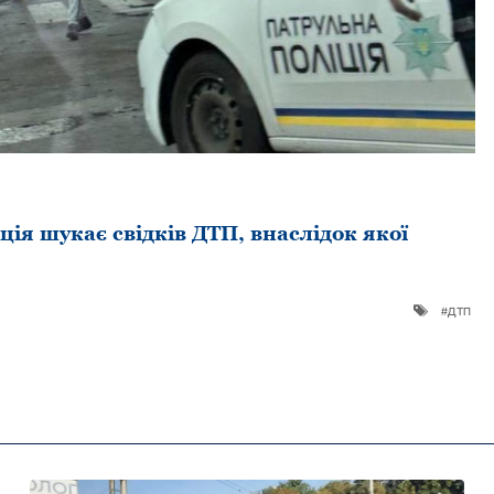
ія шукає свідків ДТП, внаслідок якої
дтп