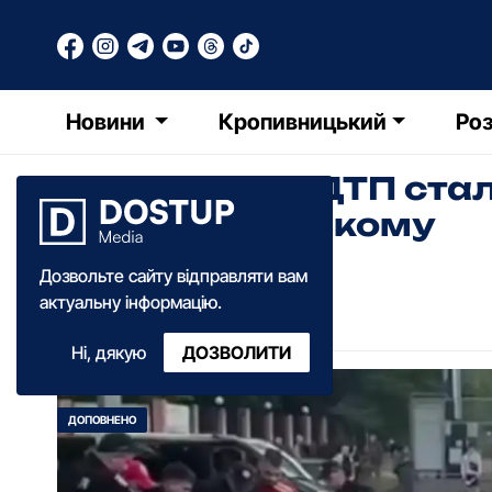
Новини
Кропивницький
Роз
Смертельна ДТП стал
у Кропивницькому
Дозвольте сайту відправляти вам
Анна Добрань
актуальну інформацію.
16:10
·
15 червня
·
2025
Ні, дякую
ДОЗВОЛИТИ