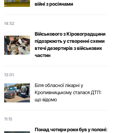
війні з росіянами
14:52
Військового з Кіровоградщини
підозрюють у створенні схеми
втечі дезертирів з військових
частин
13:01
Біля обласної лікарні у
Кропивницькому сталася ДТП:
що відомо
11:15
Понад чотири роки був у полоні: