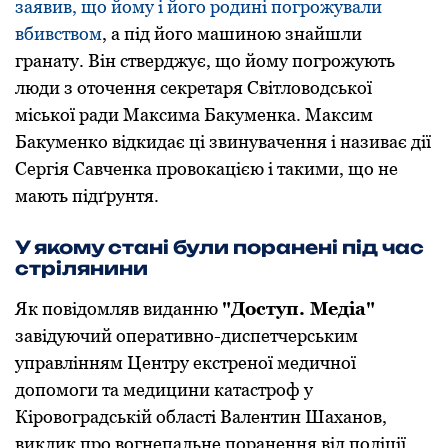
заявив, що йому і його родині погрожували
вбивством
, а під його машиною знайшли
гранату. Він стверджує, що йому погрожують
люди з оточення секретаря Світловодської
міської ради Максима Бакуменка. Максим
Бакуменко відкидає ці звинувачення і називає дії
Сергія Савченка провокацією і такими, що не
мають підґрунтя.
У якому стані були поранені під час
стрілянини
Як повідомляв виданню
"Доступ. Медіа"
завідуючий оперативно-диспетчерським
управлінням Центру екстреної медичної
допомоги та медицини катастроф у
Кіровоградській області Валентин Шаханов,
виклик про вогнепальне поранення від поліції