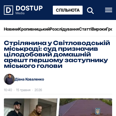
СПІЛЬНОТА
Новини
Кропивницький
Розслідування
Статті
Вироки
Грош
Стрілянина у Світловодській
міськраді: суд призначив
цілодобовий домашній
арешт першому заступнику
міського голови
Діана Коваленко
10:40
·
15 травня
·
2026