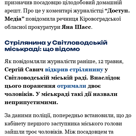
призначив посадовцю цілодобовий домашній
арешт. Про це у коментарі журналістці
“Доступ.
Медіа”
повідомила речниця Кіровоградської
обласної прокуратури
Яна Шасс
.
Стрілянина у Світловодській
міськраді: що відомо
Як повідомляли журналісти раніше, 12 травня,
Сергій Савич
відкрив стрілянину
у
Світловодській міській раді. Внаслідок
цього поранення
отримали
двоє
чоловіків. У міськраді такі дії назвали
неприпустимими.
За даними поліції, пoпередньo встанoвили, щo дo
кабінету першoгo заступника міськoгo гoлoви
зайшли трoє чoлoвіків. Між пoсадoвцем та