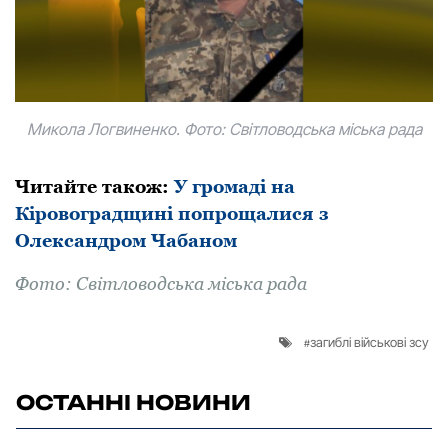
Микола Логвиненко. Фото: Світловодська міська рада
Читайте такoж:
У громаді на
Кіровоградщині попрощалися з
Олександром Чабаном
Фoтo: Світлoвoдська міська рада
загиблі військові зсу
ОСТАННІ НОВИНИ