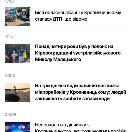
13:01
Біля обласної лікарні у Кропивницькому
сталася ДТП: що відомо
11:15
Понад чотири роки був у полоні: на
Кіровоградщині зустріли військового
Микoлу Малецькoгo
10:00
На три дні без води залишиться низка
мікрорайонів у Кропивницькому: людей
закликають зробити запаси води
09:08
Неповнолітню дівчинку з
Кропивницького, яку розшукувала поліція,