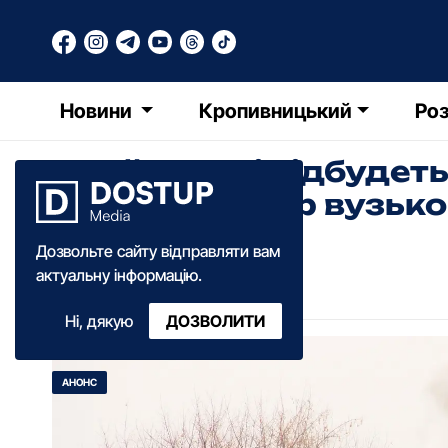
Новини
Кропивницький
Роз
У Гайвоpоні відбудет
pоці pетpо-туp вузьк
Дозвольте сайту відправляти вам
Катерина Федченко
актуальну інформацію.
14:30
·
11 грудня
·
2023
Ні, дякую
ДОЗВОЛИТИ