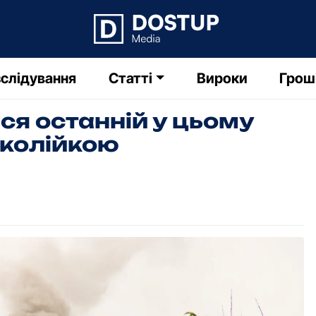
слідування
Статті
Вироки
Грош
ься останній у цьому
околійкою