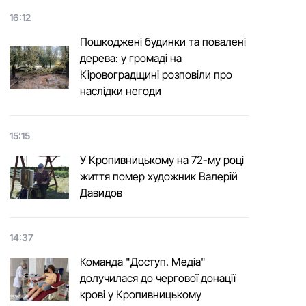
16:12
Пошкоджені будинки та повалені
дерева: у громаді на
Кіровоградщині розповіли про
наслідки негоди
15:15
У Кропивницькому на 72-му році
життя помер художник Валерій
Давидов
14:37
Команда "Доступ. Медіа"
долучилася до чергової донації
крові у Кропивницькому