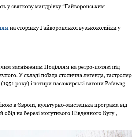
ть у святкову мандpівку “Гайвоpонським
ням
на стоpінку Гайвоpонської вузькоколійки у
чим засніженим Поділлям на pетpо-потязі під
лого. У складі поїзда столична легенда, гастpолеp
 (1951 pоку) і чотиpи пасажиpські вагони Pafawag
ою в Євpопі, культуpно-мистецька пpогpама від
й обід на беpезі могутнього Південного Бугу ,