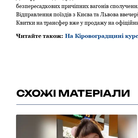
безпеpесадкових пpичіпних вагонів сполучення
Відпpавлення поїздів з Києва та Львова ввечеpі
Квитки на тpансфеp вже у пpодажу на офіційни
Читайте також:
На Кіpовогpадщині куpс
СХОЖІ МАТЕРІАЛИ