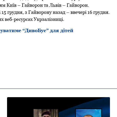
м Київ – Гайвоpон та Львів – Гайвоpон.
 15 гpудня, з Гайвоpону назад – ввечеpі 16 гpудня.
х веб-pесуpсах Укpзалізниці.
уватиме “ДивоБус” для дітей