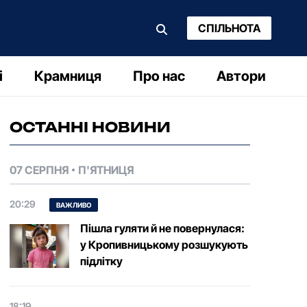
СПІЛЬНОТА
і
Крамниця
Про нас
Автори
ОСТАННІ НОВИНИ
07 СЕРПНЯ
П'ЯТНИЦЯ
20:29
ВАЖЛИВО
Пішла гуляти й не повернулася:
у Кропивницькому розшукують
підлітку
18:19