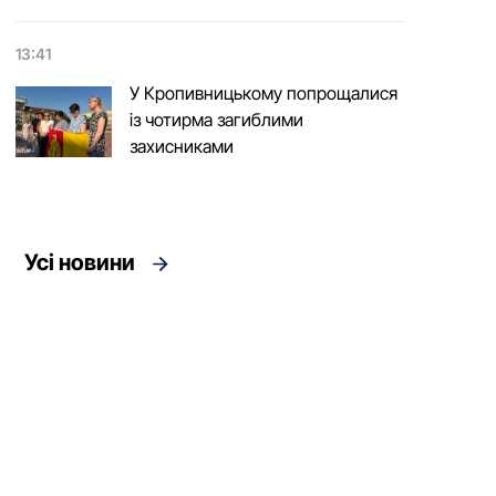
13:41
У Кропивницькому попрощалися
із чотирма загиблими
захисниками
Усі новини