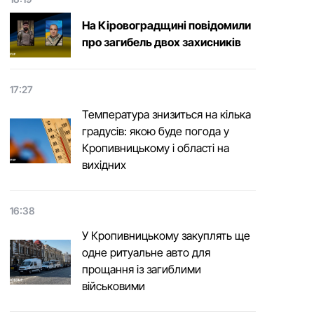
На Кіровоградщині повідомили
про загибель двох захисників
17:27
Температура знизиться на кілька
градусів: якою буде погода у
Кропивницькому і області на
вихідних
16:38
У Кропивницькому закуплять ще
одне ритуальне авто для
прощання із загиблими
військовими