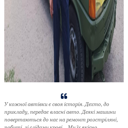
У кожної автівки є своя історія. Дехто, до
прикладу, передає власні авто. Деякі машини
повертаються до нас на ремонт розстріляні,
побиті, зі слідами крові… Ми їх якісно