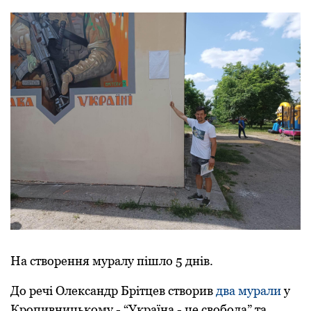
На створення муралу пішло 5 днів.
До речі Олександр Брітцев створив
два мурали
у
Кропивницькому - “Україна - це свобода” та