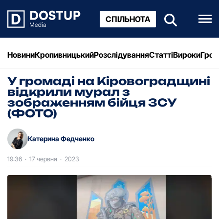
СПІЛЬНОТА
Новини
Кропивницький
Розслідування
Статті
Вироки
Грош
У громаді на Кіровоградщині
відкрили мурал з
зображенням бійця ЗСУ
(ФОТО)
Катерина Федченко
19:36
·
17 червня
·
2023