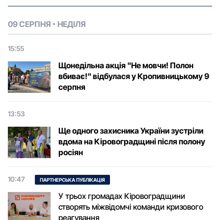
09 СЕРПНЯ
НЕДІЛЯ
15:55
Щонедільна акція "Не мовчи! Полон
вбиває!" відбулася у Кропивницькому 9
серпня
13:53
Ще одного захисника України зустріли
вдома на Кіровоградщині після полону
росіян
10:47
ПАРТНЕРСЬКА ПУБЛІКАЦІЯ
У трьох громадах Кіровоградщини
створять міжвідомчі команди кризового
реагування