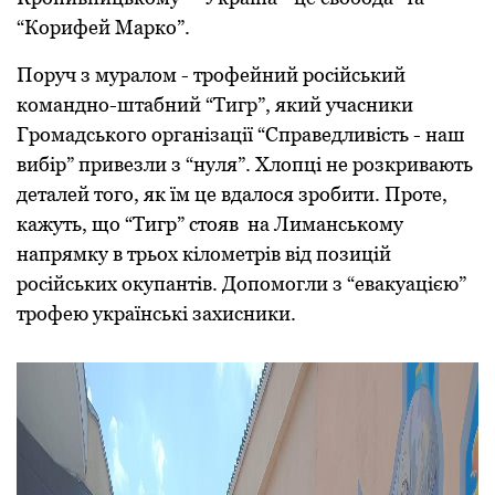
“Корифей Марко”.
Поруч з муралом - трофейний російський
командно-штабний “Тигр”, який учасники
Громадського організації “Справедливість - наш
вибір” привезли з “нуля”. Хлопці не розкривають
деталей того, як їм це вдалося зробити. Проте,
кажуть, що “Тигр” стояв на Лиманському
напрямку в трьох кілометрів від позицій
російських окупантів. Допомогли з “евакуацією”
трофею українські захисники.