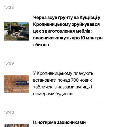
15:38
Через зсув ґрунту на Кущівці у
Кропивницькому зруйнувався
цех з виготовлення меблів:
власники кажуть про 10 млн грн
збитків
15:09
У Кропивницькому планують
встановити понад 700 нових
табличок із назвами вулиць і
номерами будинків
13:40
Із чотирма захисниками