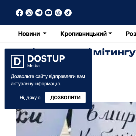
Новини
Кропивницький
Роз
У Кіровограді мітинг
(ФОТО)
Дозвольте сайту відправляти вам
КФ
Катерина Федченко
актуальну інформацію.
05:58
·
21 жовтня
·
2014
Ні, дякую
ДОЗВОЛИТИ