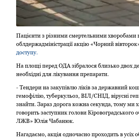
Пацієнти з різними смертельними хворобами п
облдержадміністрації акцію «Чорний вівторок»
доступу.
На площі перед ОДА зібралося близько двох дес
необхідні для лікування препарати.
- Тендери на закупівлю ліків за державний кошт
гемофілію, туберкульоз, ВІЛ/СНІД, вірусні г
знайти. Зараз дорога кожна секунда, тому ми х
говорить заступник голови Кіровоградського 
ЛЖВ» Юлія Чабанюк.
Нагадаємо, акція одночасно проходить в усіх о