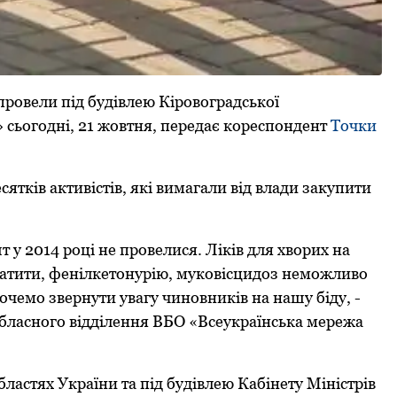
ровели під будівлею Кіровоградської
 сьогодні, 21 жовтня, передає кореспондент
Точки
ятків активістів, які вимагали від влади закупити
 у 2014 році не провелися. Ліків для хворих на
епатити, фенілкетонурію, муковісцидоз неможливо
очемо звернути увагу чиновників на нашу біду, -
обласного відділення ВБО «Всеукраїнська мережа
бластях України та під будівлею Кабінету Міністрів