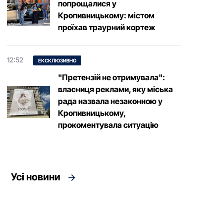
попрощалися у
Кропивницькому: містом
проїхав траурний кортеж
12:52
ЕКСКЛЮЗИВНО
"Претензій не отримувала":
власниця реклами, яку міська
рада назвала незаконною у
Кропивницькому,
прокоментувала ситуацію
Усі новини