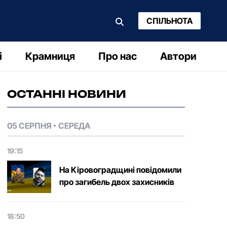
СПІЛЬНОТА
і
Крамниця
Про нас
Автори
ОСТАННІ НОВИНИ
05 СЕРПНЯ
СЕРЕДА
19:15
На Кіровоградщині повідомили
про загибель двох захисників
18:50