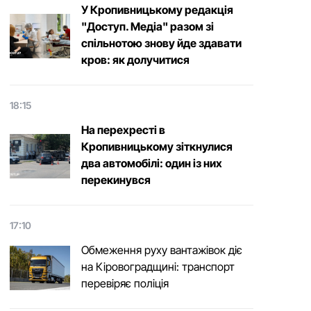
У Кропивницькому редакція
"Доступ. Медіа" разом зі
спільнотою знову йде здавати
кров: як долучитися
18:15
На перехресті в
Кропивницькому зіткнулися
два автомобілі: один із них
перекинувся
17:10
Обмеження руху вантажівок діє
на Кіровоградщині: транспорт
перевіряє поліція