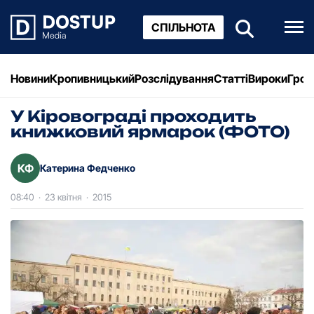
СПІЛЬНОТА
Новини
Кропивницький
Розслідування
Статті
Вироки
Грош
У Кіровограді проходить
книжковий ярмарок (ФОТО)
КФ
Катерина Федченко
08:40
·
23 квітня
·
2015