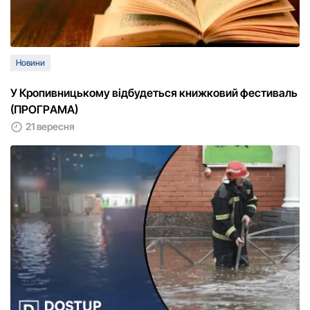
Новини
У Кpопивницькому відбудеться книжковий фестиваль
(ПPОГPАМА)
21 вересня