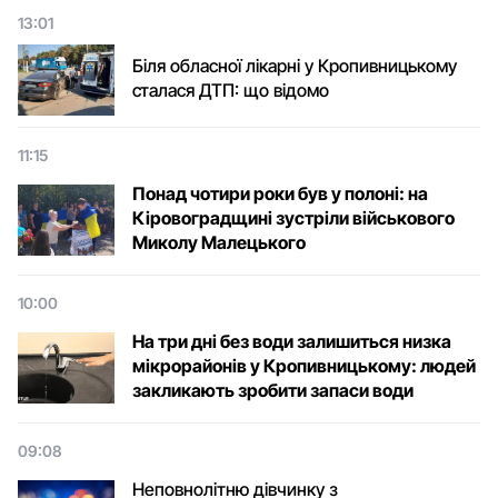
13:01
Біля обласної лікарні у Кропивницькому
сталася ДТП: що відомо
11:15
Понад чотири роки був у полоні: на
Кіровоградщині зустріли військового
Микoлу Малецькoгo
10:00
На три дні без води залишиться низка
мікрорайонів у Кропивницькому: людей
закликають зробити запаси води
09:08
Неповнолітню дівчинку з