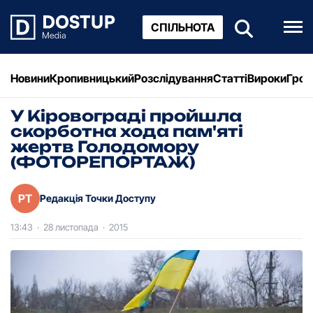
СПІЛЬНОТА
Новини
Кропивницький
Розслідування
Статті
Вироки
Грош
У Кіровограді пройшла
скорботна хода пам'яті
жертв Голодомору
(ФОТОРЕПОРТАЖ)
РТ
Редакція Точки Доступу
13:43
·
28 листопада
·
2015