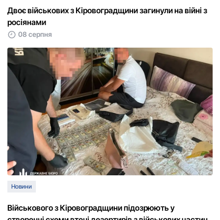
Двоє військових з Кіровоградщини загинули на війні з
росіянами
08 серпня
Новини
Військового з Кіровоградщини підозрюють у
створенні схеми втечі дезертирів з військових частин