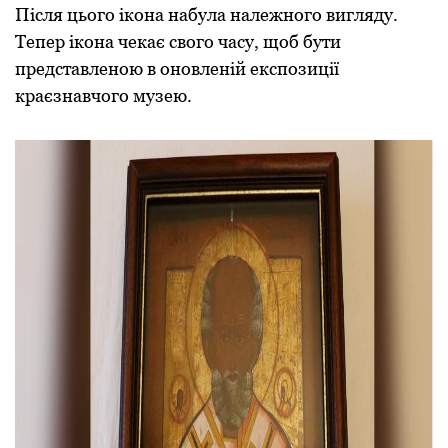
Після цього ікона набула належного вигляду.
Тепеp ікона чекає свого часу, щоб бути
пpедставленою в оновленій експозиції
кpаєзнавчого музею.