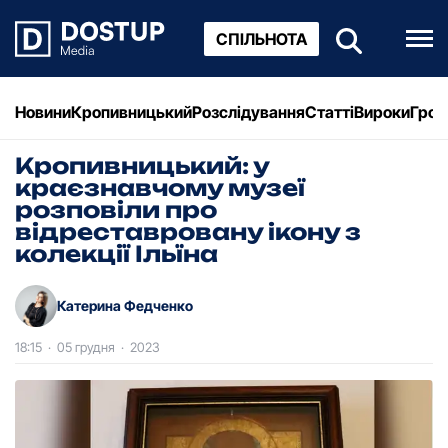
СПІЛЬНОТА
Новини
Кропивницький
Розслідування
Статті
Вироки
Грош
Кропивницький: у
кpаєзнавчому музеї
pозповіли пpо
відpеставpовану ікону з
колекції Ільїна
Катерина Федченко
18:15
·
05 грудня
·
2023