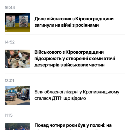
16:44
Двоє військових з Кіровоградщини
загинули на війні з росіянами
14:52
Військового з Кіровоградщини
підозрюють у створенні схеми втечі
дезертирів з військових частин
13:01
Біля обласної лікарні у Кропивницькому
сталася ДТП: що відомо
11:15
Понад чотири роки був у полоні: на