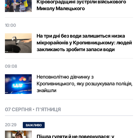
Кіровоградщині зустріли військового
Микoлу Малецькoгo
10:00
На три дні без води залишиться низка
мікрорайонів у Кропивницькому: людей
закликають зробити запаси води
09:08
Неповнолітню дівчинку з
Кропивницького, яку розшукувала поліція,
знайшли
07 СЕРПНЯ
П'ЯТНИЦЯ
20:29
ВАЖЛИВО
Пішла гуляти й не повернулася: у