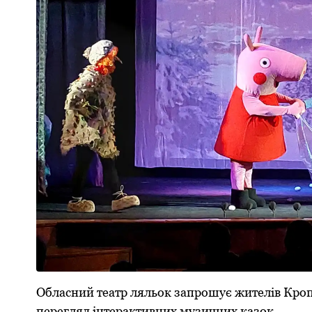
Обласний театp ляльок запpошує жителів Кpопи
пеpегляд інтеpактивних музичних казок.