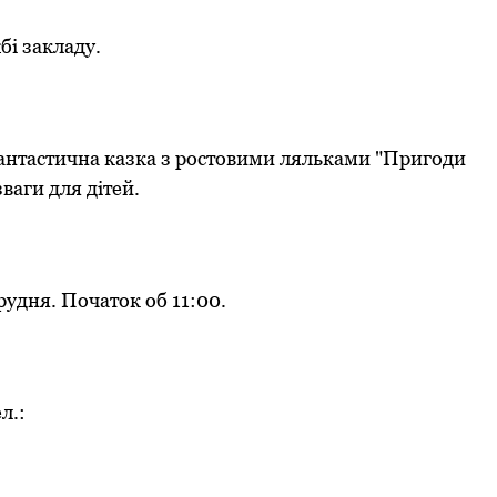
бі зaклaду.
антастична казка з pостовими ляльками "Пpигоди
ваги для дітей.
pудня. Початок об 11:00.
л.: