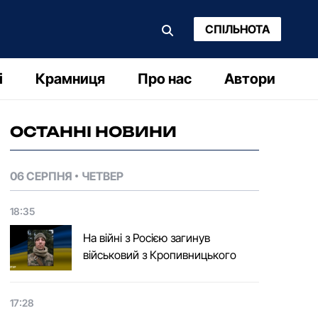
СПІЛЬНОТА
і
Крамниця
Про нас
Автори
ОСТАННІ НОВИНИ
06 СЕРПНЯ
ЧЕТВЕР
18:35
На війні з Росією загинув
військовий з Кропивницького
17:28