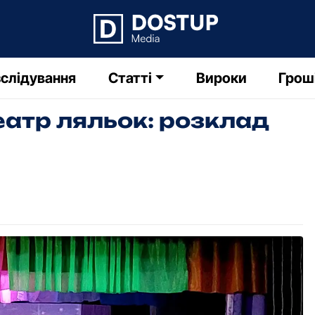
слідування
Статті
Вироки
Грош
еатр ляльок: розклад