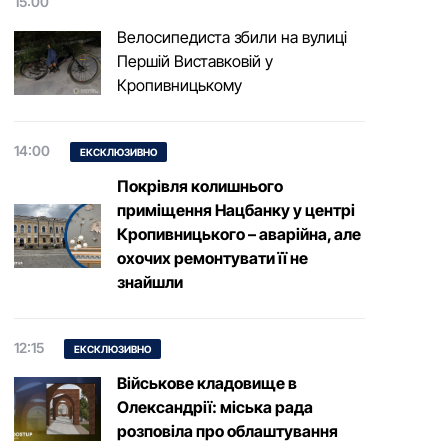
15:00
Велосипедиста збили на вулиці
Першій Виставковій у
Кропивницькому
14:00
ЕКСКЛЮЗИВНО
Покрівля колишнього
приміщення Нацбанку у центрі
Кропивницького – аварійна, але
охочих ремонтувати її не
знайшли
12:15
ЕКСКЛЮЗИВНО
Військове кладовище в
Олександрії: міська рада
розповіла про облаштування