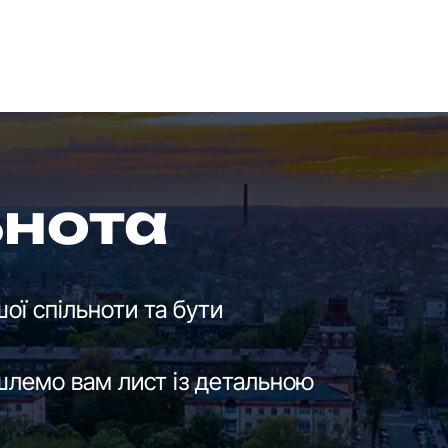
ьнота
ої спільноти та бути
шлемо вам лист із детальною