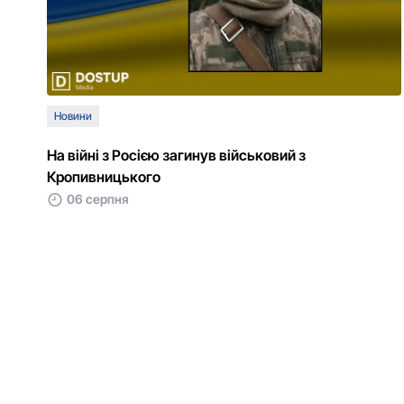
Новини
На війні з Росією загинув військовий з
Кропивницького
06 серпня