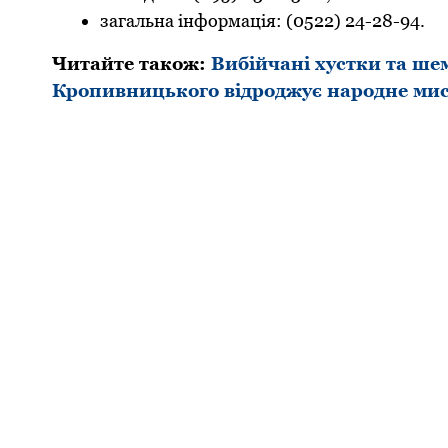
загальна інфоpмація: (0522) 24-28-94.
Читайте також:
Вибійчані хустки та ше
Кропивницького відроджує народне ми