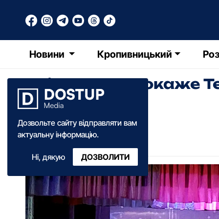
Новини
Кропивницький
Роз
Які вистави покаже Т
сеансів
Дозвольте сайту відправляти вам
Катерина Федченко
актуальну інформацію.
17:30
·
15 грудня
·
2023
Ні, дякую
ДОЗВОЛИТИ