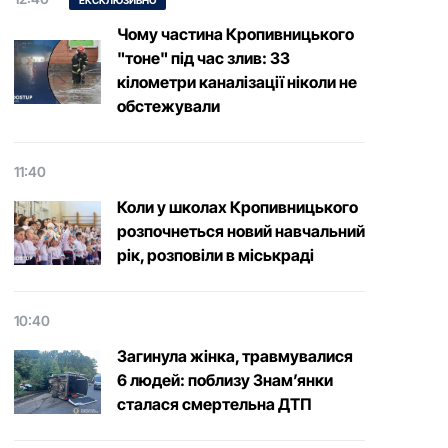
ЕКСКЛЮЗИВНО
Чому частина Кропивницького
"тоне" під час злив: 33
кілометри каналізації ніколи не
обстежували
11:40
Коли у школах Кропивницького
розпочнеться новий навчальний
рік, розповіли в міськраді
10:40
Загинула жінка, травмувалися
6 людей: поблизу Знам’янки
сталася смертельна ДТП