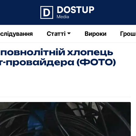
слідування
Статті
Вироки
Грош
повнолітній хлопець
ет-пpовайдеpа (ФОТО)