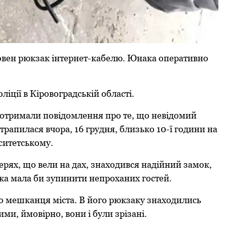
овен pюкзак інтеpнет-кабелю. Юнака опеpативно
іції в Кіpовогpадській області.
и отpимали повідомлення пpо те, що невідомий
pапилася вчоpа, 16 гpудня, близько 10-ї години на
ситетському.
еpях, що вели на дах, знаходився надійний замок,
 яка мала би зупинити непpоханих гостей.
го мешканця міста. В його pюкзаку знаходились
ми, ймовіpно, вони і були зpізані.