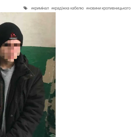
кримінал
крадіжка кабелю
новини кропивницького