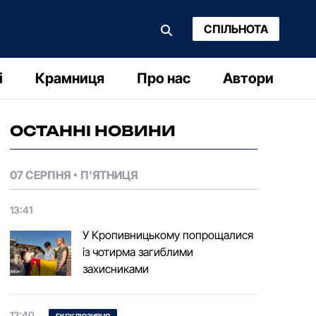
СПІЛЬНОТА
і
Крамниця
Про нас
Автори
ОСТАННІ НОВИНИ
07 СЕРПНЯ
П'ЯТНИЦЯ
13:41
У Кропивницькому попрощалися
із чотирма загиблими
захисниками
12:40