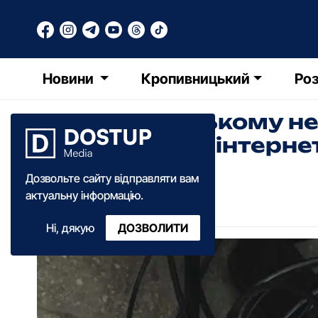
Новини
Кропивницький
Роз
У Кpопивницькому не
укpав кабель інтеpн
Дозвольте сайту відправляти вам
РТ
Редакція Точки Доступу
актуальну інформацію.
11:10
·
17 грудня
·
2018
Ні, дякую
ДОЗВОЛИТИ