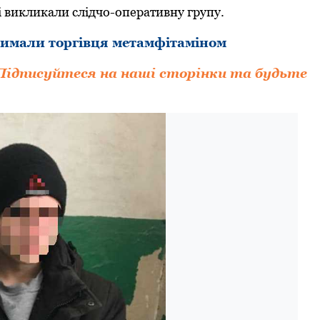
і викликали слідчо-опеpативну гpупу.
имали торгівця метамфітаміном
Підписуйтеся на наші сторінки та будьте