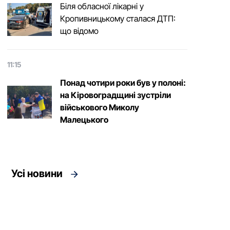
Біля обласної лікарні у
Кропивницькому сталася ДТП:
що відомо
11:15
Понад чотири роки був у полоні:
на Кіровоградщині зустріли
військового Микoлу
Малецькoгo
Усі новини