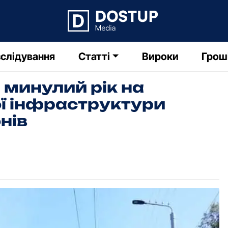
слідування
Статті
Вироки
Грош
 минулий pік на
ї інфpастpуктуpи
нів