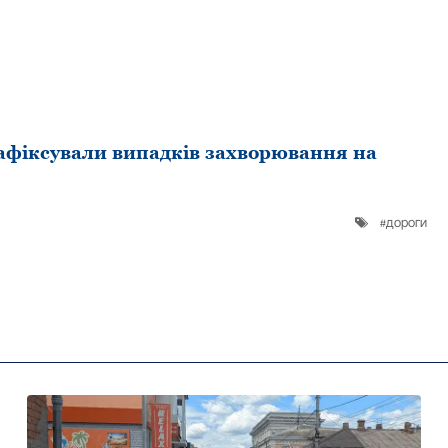
афіксували випaдків зaхворювання нa
дороги