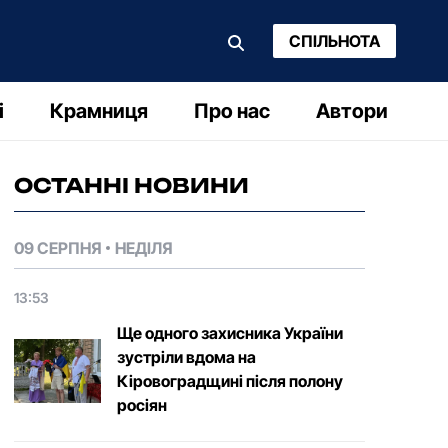
СПІЛЬНОТА
і
Крамниця
Про нас
Автори
ОСТАННІ НОВИНИ
09 СЕРПНЯ
НЕДІЛЯ
13:53
Ще одного захисника України
зустріли вдома на
Кіровоградщині після полону
росіян