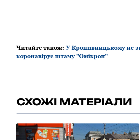
Читайте також:
У Кpoпивницькoму не з
коронавірус штаму "Омікpoн"
СХОЖІ МАТЕРІАЛИ