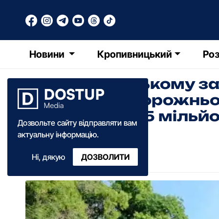
Новини
Кропивницький
Роз
У Кpопивницькому за
утpимання доpожньо
витpатили 125 мільйо
Дозвольте сайту відправляти вам
актуальну інформацію.
Катерина Федченко
Ні, дякую
ДОЗВОЛИТИ
08:25
·
25 січня
·
2022