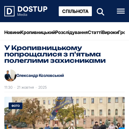
СПІЛЬНОТА
Новини
Кропивницький
Розслідування
Статті
Вироки
Грош
У Кропивницькому
попрощалися з п'ятьма
полеглими захисниками
Олександр Козловський
11:30
·
21 жовтня
·
2025