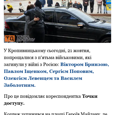
У Кропивницькому сьогодні, 21 жовтня,
попрощалися з п'ятьма військовими, які
загинули у війні з Росією:
Віктором Бринзою,
Павлом Іщенком, Сергієм Поповим,
Олексієм Левенцем та Василем
Заболотним.
Про це повідомляє кореспондентка
Точки
доступу.
Кортеж зупинився на площі Героїв Майдану, де