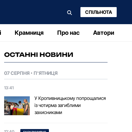
СПІЛЬНОТА
і
Крамниця
Про нас
Автори
ОСТАННІ НОВИНИ
07 СЕРПНЯ
П'ЯТНИЦЯ
13:41
У Кропивницькому попрощалися
із чотирма загиблими
захисниками
12:40