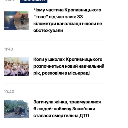
ЕКСКЛЮЗИВНО
Чому частина Кропивницького
"тоне" під час злив: 33
кілометри каналізації ніколи не
обстежували
11:40
Коли у школах Кропивницького
розпочнеться новий навчальний
рік, розповіли в міськраді
10:40
Загинула жінка, травмувалися
6 людей: поблизу Знам’янки
сталася смертельна ДТП