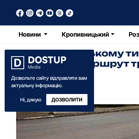
Новини
Кропивницький
Роз
У Кропивницькому т
та змінять маршрут 
Дозвольте сайту відправляти вам
Ольга Зима
актуальну інформацію.
16:55
·
21 липня
·
2025
Ні, дякую
ДОЗВОЛИТИ