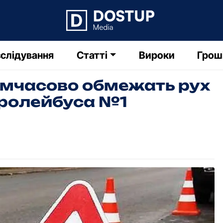
слідування
Статті
Вироки
Грош
имчасово обмежать рух
тролейбуса №1