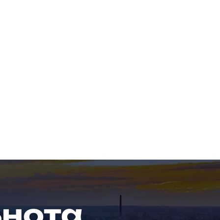
ьнота