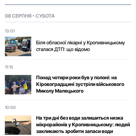
08 СЕРПНЯ
СУБОТА
13:01
Біля обласної лікарні у Кропивницькому
сталася ДТП: що відомо
11:15
Понад чотири роки був у полоні: на
Кіровоградщині зустріли військового
Микoлу Малецькoгo
10:00
На три дні без води залишиться низка
мікрорайонів у Кропивницькому: людей
закликають зробити запаси води