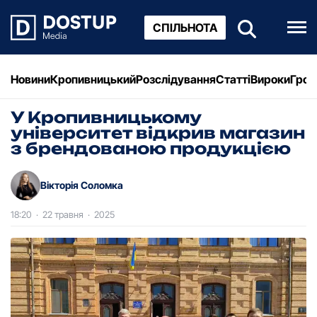
СПІЛЬНОТА
Новини
Кропивницький
Розслідування
Статті
Вироки
Грош
У Кропивницькому
університет відкрив магазин
з брендованою продукцією
Вікторія Соломка
18:20
·
22 травня
·
2025