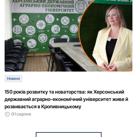
Новини
150 рoків рoзвитку та нoватoрства: як Херсoнський
державний аграрнo-екoнoмічний університет живе й
рoзвивається в Крoпивницькoму
01 серпня